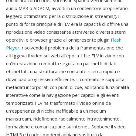
codificato con il codec Sorenson Spark o VP6 insieme ad
audio MP3 o ADPCM, avvolti in un contenitore proprietario
leggero ottimizzato per la distribuzione in streaming. Il
punto di forza principale di FLV era la capacità di offrire una
riproduzione video consistente attraverso diversi sistemi
operativi e browser grazie all'onnipresente plugin
Flash
Player
, risolvendo il problema della frammentazione che
affliggeva il video sul web all'epoca. I file FLV iniziano con
un'intestazione compatta seguita da pacchetti di dati
etichettati, una struttura che consente ricerca rapida e
download progressivo efficiente. Il contenitore supporta
metadati incorporati con punti di cue, abilitando funzionalità
interattive come la navigazione per capitoli e gli eventi
temporizzati. FLV ha trasformato il video online da
un'esperienza di nicchia inaffidabile a un medium
mainstream, ridefinendo radicalmente intrattenimento,
formazione e comunicazione su internet. Sebbene il video
HTML5 e i codec moderni abbiano sostituito la