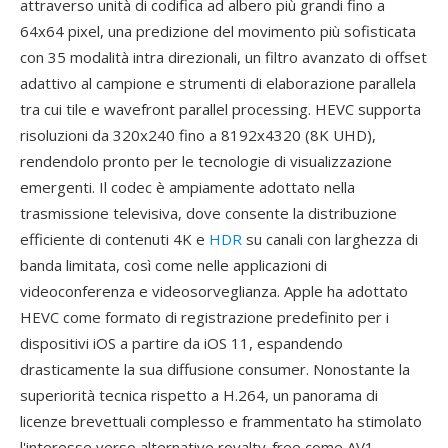
attraverso unità di codifica ad albero più grandi fino a
64x64 pixel, una predizione del movimento più sofisticata
con 35 modalità intra direzionali, un filtro avanzato di offset
adattivo al campione e strumenti di elaborazione parallela
tra cui tile e wavefront parallel processing. HEVC supporta
risoluzioni da 320x240 fino a 8192x4320 (8K UHD),
rendendolo pronto per le tecnologie di visualizzazione
emergenti. Il codec è ampiamente adottato nella
trasmissione televisiva, dove consente la distribuzione
efficiente di contenuti 4K e
HDR
su canali con larghezza di
banda limitata, così come nelle applicazioni di
videoconferenza e videosorveglianza. Apple ha adottato
HEVC come formato di registrazione predefinito per i
dispositivi iOS a partire da iOS 11, espandendo
drasticamente la sua diffusione consumer. Nonostante la
superiorità tecnica rispetto a H.264, un panorama di
licenze brevettuali complesso e frammentato ha stimolato
l'interesse verso alternative royalty-free come AV1,