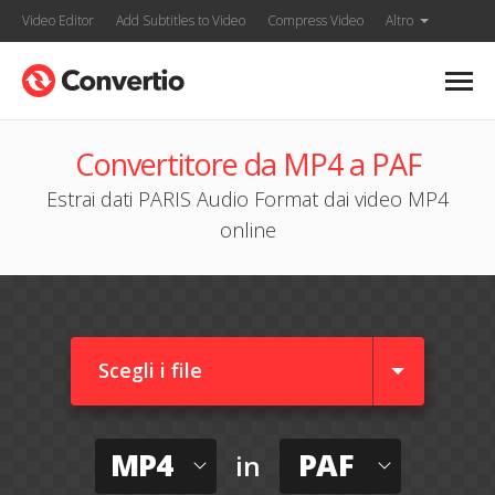
Video Editor
Add Subtitles to Video
Compress Video
Altro
Convertitore da MP4 a PAF
Estrai dati PARIS Audio Format dai video MP4
online
Scegli i file
MP4
PAF
in