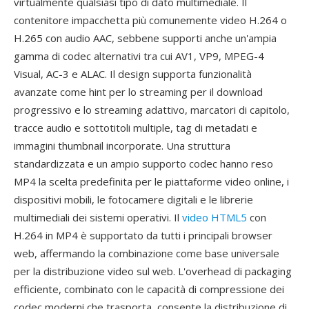
virtualmente qualsiasi tipo di dato multimediale. Il
contenitore impacchetta più comunemente video H.264 o
H.265 con audio AAC, sebbene supporti anche un'ampia
gamma di codec alternativi tra cui AV1, VP9, MPEG-4
Visual, AC-3 e ALAC. Il design supporta funzionalità
avanzate come hint per lo streaming per il download
progressivo e lo streaming adattivo, marcatori di capitolo,
tracce audio e sottotitoli multiple, tag di metadati e
immagini thumbnail incorporate. Una struttura
standardizzata e un ampio supporto codec hanno reso
MP4 la scelta predefinita per le piattaforme video online, i
dispositivi mobili, le fotocamere digitali e le librerie
multimediali dei sistemi operativi. Il
video HTML5
con
H.264 in MP4 è supportato da tutti i principali browser
web, affermando la combinazione come base universale
per la distribuzione video sul web. L'overhead di packaging
efficiente, combinato con le capacità di compressione dei
codec moderni che trasporta, consente la distribuzione di