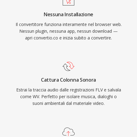
stata integrata in foobar2000, VLC, FFmpeg e
Nessuna Installazione
numerosi altri strumenti. WavPack supporta
Il convertitore funziona interamente nel browser web.
anche metadati ricchi tramite tag APEv2, cue
Nessun plugin, nessuna app, nessun download —
sheet incorporati e valori ReplayGain, coprendo
apri convertio.co e inizia subito a convertire.
le esigenze organizzative anche della libreria
musicale più meticolosa.
Cattura Colonna Sonora
Estrai la traccia audio dalle registrazioni FLV e salvala
come WV. Perfetto per isolare musica, dialoghi o
suoni ambientali dal materiale video.