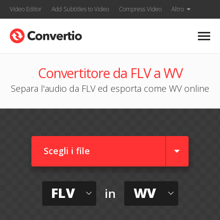
Video Editor
Add Subtitles to Video
Compress Video
Altro
Convertitore da FLV a WV
Separa l'audio da FLV ed esporta come WV online
Scegli i file
FLV
WV
in