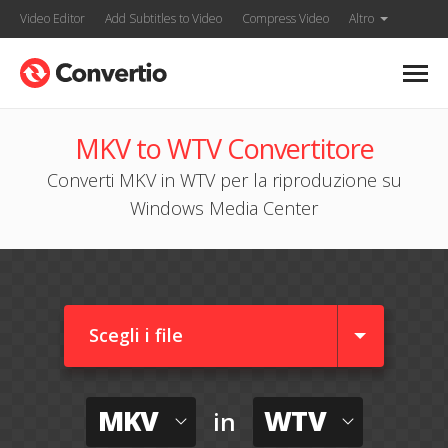
Video Editor
Add Subtitles to Video
Compress Video
Altro
MKV to WTV Convertitore
Converti MKV in WTV per la riproduzione su
Windows Media Center
Scegli i file
MKV
WTV
in