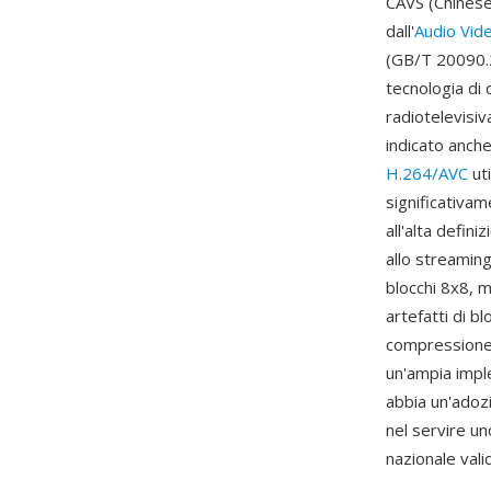
CAVS (Chinese
dall'
Audio Vid
(GB/T 20090.2)
tecnologia di
radiotelevisi
indicato anch
H.264/AVC
uti
significativam
all'alta defin
allo streaming
blocchi 8x8, m
artefatti di b
compressione 
un'ampia impl
abbia un'adoz
nel servire un
nazionale vali