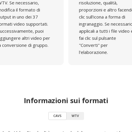
TV. Se necessario,
risoluzione, qualità,
odifica il formato di
proporzioni e altro facen
utput in uno dei 37
clic sull'icona a forma di
ormati video supportati.
ingranaggio. Se necessari
uccessivamente, puoi
applicali a tutti i file video 
ggiungere altri video per
fai clic sul pulsante
a conversione di gruppo.
"Converti" per
l'elaborazione.
Informazioni sui formati
CAVS
WTV