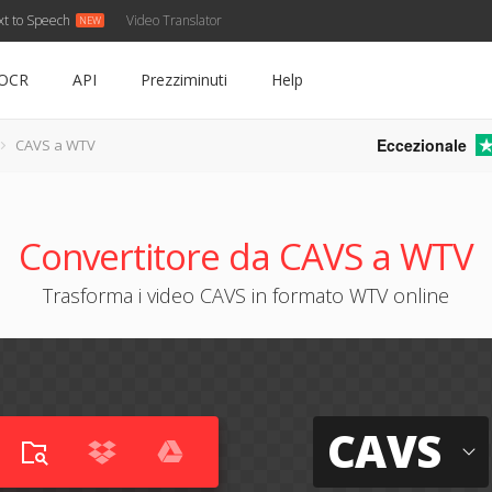
xt to Speech
Video Translator
OCR
API
Prezziminuti
Help
Eccezionale
CAVS a WTV
Convertitore da CAVS a WTV
Trasforma i video CAVS in formato WTV online
CAVS