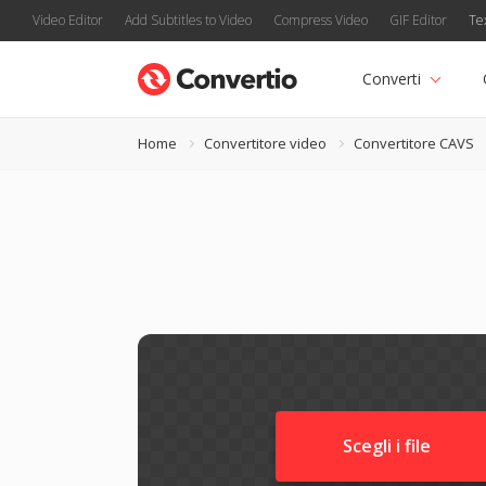
Video Editor
Add Subtitles to Video
Compress Video
GIF Editor
Te
Converti
Home
Convertitore video
Convertitore CAVS
Scegli i file