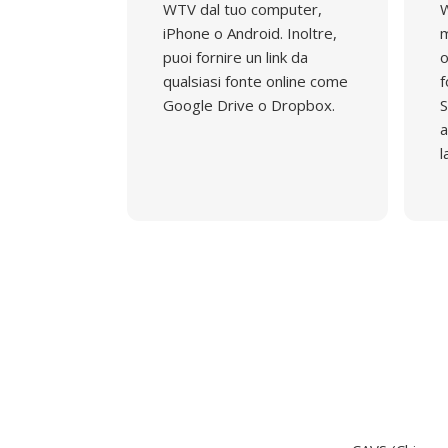
WTV dal tuo computer,
W
iPhone o Android. Inoltre,
m
puoi fornire un link da
o
qualsiasi fonte online come
f
Google Drive o Dropbox.
S
a
l