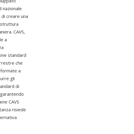
iluppato
 nazionale
 di creare una
struttura
aniera. CAVS,
le a
za
zione standard
errestre che
asformate a
urre gli
tandard di
, garantendo
bbene CAVS
tanza risiede
ternativa