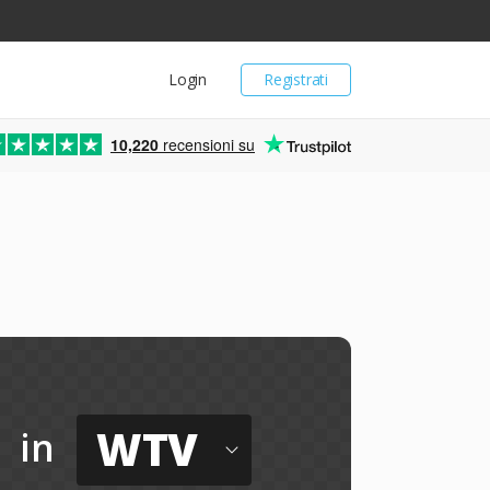
Login
Registrati
10,220
recensioni su
WTV
in