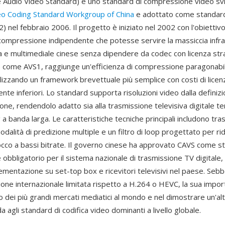
 Audio Video Standard) è uno standard di compressione video sv
eo Coding Standard Workgroup of China
e adottato come standard
 nel febbraio 2006. Il progetto è iniziato nel 2002 con l'obiettivo
 compressione indipendente che potesse servire la massiccia infra
va e multimediale cinese senza dipendere da codec con licenza str
e come AVS1, raggiunge un'efficienza di compressione paragonabi
lizzando un framework brevettuale più semplice con costi di licen
ente inferiori. Lo standard supporta risoluzioni video dalla defini
izione, rendendolo adatto sia alla trasmissione televisiva digitale t
 a banda larga. Le caratteristiche tecniche principali includono tr
odalità di predizione multiple e un filtro di loop progettato per rid
locco a bassi bitrate. Il governo cinese ha approvato CAVS come s
obbligatorio per il sistema nazionale di trasmissione TV digitale
ementazione su set-top box e ricevitori televisivi nel paese. Se
ione internazionale limitata rispetto a H.264 o HEVC, la sua impor
o dei più grandi mercati mediatici al mondo e nel dimostrare un'al
da agli standard di codifica video dominanti a livello globale.