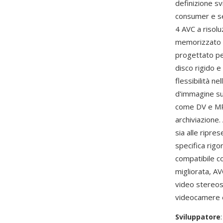
definizione s
consumer e se
4 AVC a risol
memorizzato a
progettato per
disco rigido 
flessibilità n
d'immagine sup
come DV e MPE
archiviazione
sia alle ripre
specifica rigo
compatibile co
migliorata, A
video stereos
videocamere e 
Sviluppatore