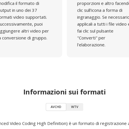
odifica il formato di
proporzioni e altro facen
utput in uno dei 37
clic sull'icona a forma di
ormati video supportati.
ingranaggio. Se necessari
uccessivamente, puoi
applicali a tutti i file video 
ggiungere altri video per
fai clic sul pulsante
a conversione di gruppo.
"Converti" per
l'elaborazione.
Informazioni sui formati
AVCHD
WTV
ed Video Coding High Definition) è un formato di registrazione a