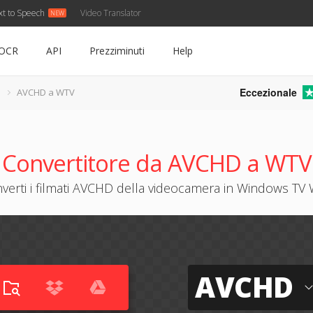
xt to Speech
Video Translator
OCR
API
Prezziminuti
Help
Eccezionale
AVCHD a WTV
Convertitore da AVCHD a WTV
verti i filmati AVCHD della videocamera in Windows TV
AVCHD