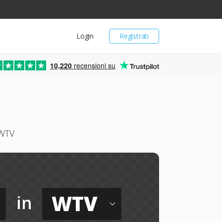
Login
Registrati
10,220
recensioni su
 WTV
WTV
in