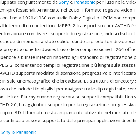
viluppato congiuntamente da
Sony
e
Panasonic
per l'uso nelle vi
mi-professionali. Annunciato nel 2006, il formato registra vide
uzioni fino a 1920x1080 con audio Dolby Digital o LPCM non comp
ll'interno di un contenitore MPEG-2 transport stream. AVCHD è 
 funzionare con diversi supporti di registrazione, inclusi dischi otti
e schede di memoria a stato solido, dando ai produttori di videoc
ella progettazione hardware. L'uso della compressione H.264 offre
eriore a bitrate inferiori rispetto agli standard di registrazione
G-2, consentendo tempi di registrazione più lunghi sulla stessa 
. AVCHD supporta modalità di scansione progressiva e interlacciat
se in stile cinematografico che broadcast. La struttura di director
rosa che include file playlist per navigare tra le clip registrate, re
n i lettori Blu-ray quando registrata su supporti compatibili. Una
VCHD 2.0, ha aggiunto il supporto per la registrazione progressiva
copico 3D. Il formato resta ampiamente utilizzato nel mercato de
continua a essere supportato dalle principali applicazioni di editi
:
Sony & Panasonic