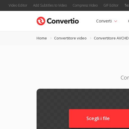
Video Editor
Add Subtitles to Video
Compress Video
GIF Editor
Te
Converti
Home
Convertitore video
Convertitore AVCHD
Con
Scegli i file