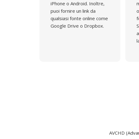
iPhone o Android. Inoltre,
m
puoi fornire un link da
o
qualsiasi fonte online come
f
Google Drive o Dropbox.
S
a
l
AVCHD (Advanc