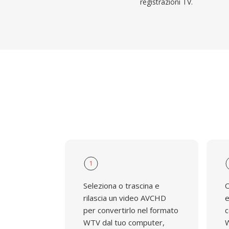
registrazioni TV.
1
Seleziona o trascina e
O
rilascia un video AVCHD
e
per convertirlo nel formato
c
WTV dal tuo computer,
W