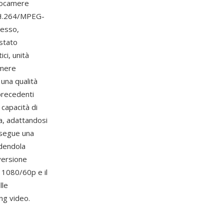
deocamere
o H.264/MPEG-
resso,
stato
ci, unità
amere
 una qualità
 precedenti
capacità di
a, adattandosi
y segue una
ndendola
 versione
 1080/60p e il
lle
ng video.