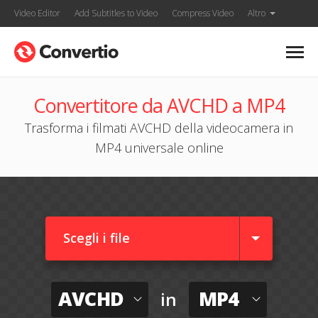
Video Editor
Add Subtitles to Video
Compress Video
Altro
Convertitore da AVCHD a MP4
Trasforma i filmati AVCHD della videocamera in
MP4 universale online
Scegli i file
AVCHD
MP4
in