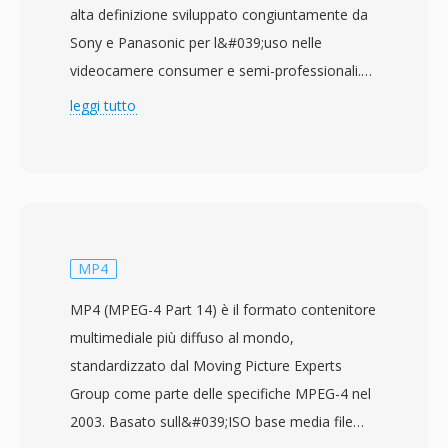
alta definizione sviluppato congiuntamente da
Sony e Panasonic per l&#039;uso nelle
videocamere consumer e semi-professionali.
Annunciato nel 2006, il formato registra video
leggi tutto
H.264/MPEG-4 AVC a risoluzioni fino a
1920x1080 con audio Dolby Digital o LPCM
non compresso, memorizzato all&#039;interno
di un contenitore MPEG-2 transport stream.
AVCHD è stato progettato per funzionare con
diversi supporti di registrazione, inclusi dischi
MP4
ottici, unità disco rigido e schede di memoria a
MP4 (MPEG-4 Part 14) è il formato contenitore
stato solido, dando ai produttori di
multimediale più diffuso al mondo,
videocamere flessibilità nella progettazione
standardizzato dal Moving Picture Experts
hardware. L&#039;uso della compressione
Group come parte delle specifiche MPEG-4 nel
H.264 offre una qualità d&#039;immagine
2003. Basato sull&#039;ISO base media file
superiore a bitrate inferiori rispetto agli