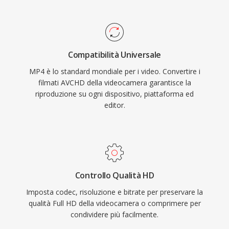
supporto codec hanno reso MP4 la scelta
video.
predefinita per le piattaforme video online, i
dispositivi mobili, le fotocamere digitali e le
librerie multimediali dei sistemi operativi. Il
Compatibilità Universale
video HTML5 con H.264 in MP4 è supportato
MP4 è lo standard mondiale per i video. Convertire i
da tutti i principali browser web, affermando la
filmati AVCHD della videocamera garantisce la
combinazione come base universale per la
riproduzione su ogni dispositivo, piattaforma ed
distribuzione video sul web. L&#039;overhead
editor.
di packaging efficiente, combinato con le
capacità di compressione dei codec moderni
che trasporta, consente la distribuzione di
video di alta qualità a dimensioni di file pratiche
attraverso reti con larghezza di banda limitata
Controllo Qualità HD
e dispositivi con spazio di archiviazione ridotto.
Imposta codec, risoluzione e bitrate per preservare la
qualità Full HD della videocamera o comprimere per
condividere più facilmente.