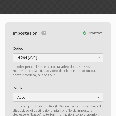
Impostazioni
Avanzate
Codec:
H.264 (AVC)
Il codec per codificare la traccia video. Il codec "Senza
ricodifica" copia il flusso video dal file di input ad output
senza ricodifica, se possibile.
Profilo:
Auto
Imposta il profilo di codifica (H.264) in uscita. Più vecchio è il
dispositivo di destinazione, più il profilo da impostare
dev'essere "basso". Ulteriori informazioni sono disponibili