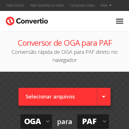
Video Editor
Add Subtitles to Video
Compress Video
Mais
Conversor de OGA para PAF
Conversão rápida de OGA para PAF direto no
navegador
Selecionar arquivos
OGA
PAF
para