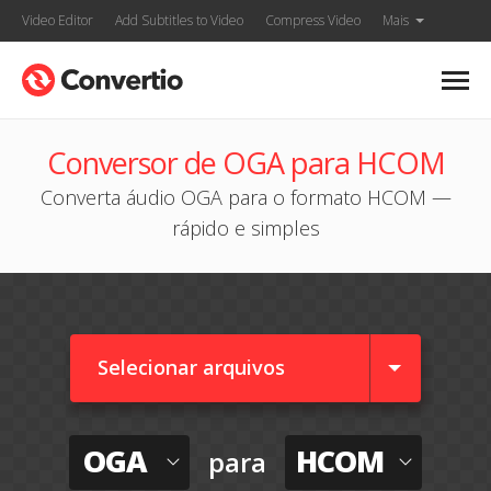
Video Editor
Add Subtitles to Video
Compress Video
Mais
Conversor de OGA para HCOM
Converta áudio OGA para o formato HCOM —
rápido e simples
Selecionar arquivos
OGA
HCOM
para