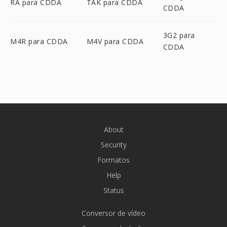
RA para CDDA
TAK para CDDA
CDDA
3G2 para
M4R para CDDA
M4V para CDDA
CDDA
About
Security
Formatos
Help
Status
Conversor de vídeo