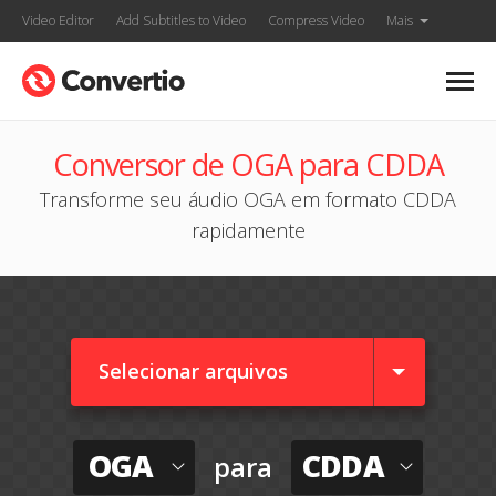
Video Editor
Add Subtitles to Video
Compress Video
Mais
Conversor de OGA para CDDA
Transforme seu áudio OGA em formato CDDA
rapidamente
Selecionar arquivos
OGA
CDDA
para