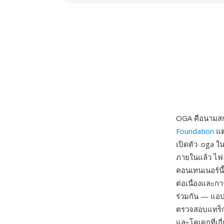
OGA คือนามสกุ
Foundation
แต
เปิดตัว .oga ใ
ภายในแล้ว ไฟล
คอนเทนเนอร์นี้
ต่อเนื่องและ
ร่วมกัน — แอป
ตรวจสอบแทร็กว
และโคเดกที่เกี