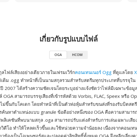
เกี่ยวกับรูปแบบไฟล์
OGA
HCOM
ลไฟล์เสียงอย่างเดียวภายในเฟรมเวิร์ก
คอนเทนเนอร์ Ogg
ที่ดูแลโดย
X
่เดิม .ogg ทำหน้าที่เป็นนามสกุลรวมสำหรับสตรีมทุกประเภทที่บรรจุใน
นปี 2007 ได้สร้างความชัดเจนโดยระบุอย่างแจ้งชัดว่าไฟล์มีเฉพาะข้อมูลเ
์ OGA สามารถบรรจุเสียงที่เข้ารหัสด้วย Vorbis, FLAC, Speex หรือ O
ไม่ขึ้นกับโคเดก โดยทำหน้าที่เป็นตัวห่อหุ้มสำหรับขนส่งที่รองรับบิตสต
การค้นหาตำแหน่งแบบ granule ข้อดีอย่างหนึ่งของ OGA คือความสามา
พลิเคชันที่พบนามสกุล .oga สามารถปรับแต่งสำหรับการเล่นเฉพาะเสีย
ิดีโอ ทำให้โหลดเร็วขึ้นและใช้หน่วยความจำน้อยลง เนื่องจากคอนเท
่ยวข้องเป็นโอเพนซอร์สและปลอดค่าลิขสิทธิ์ทั้งหมด OGA จึงหลีกเลี่ยง