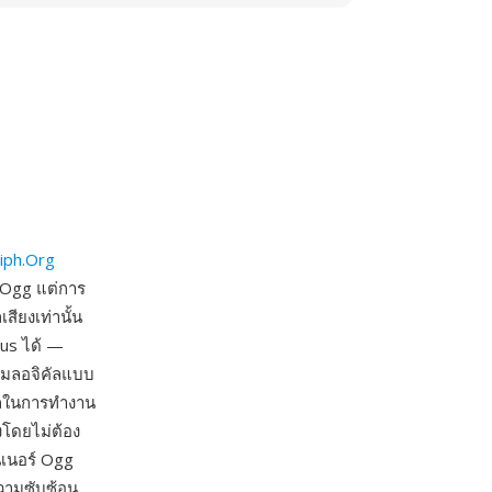
iph.Org
 Ogg แต่การ
สียงเท่านั้น
pus ได้ —
รีมลอจิคัลแบบ
รถในการทำงาน
งโดยไม่ต้อง
นเนอร์ Ogg
ความซับซ้อน