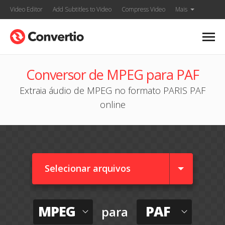
Video Editor
Add Subtitles to Video
Compress Video
Mais
Conversor de MPEG para PAF
Extraia áudio de MPEG no formato PARIS PAF
online
Selecionar arquivos
MPEG
PAF
para