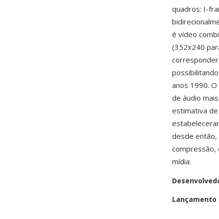
quadros: I-fr
bidirecionalm
é vídeo combi
(352x240 para
corresponder 
possibilitand
anos 1990. O 
de áudio mais
estimativa de
estabeleceram
desde então,
compressão, 
mídia.
Desenvolved
Lançamento i