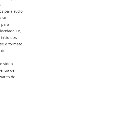
s
ps para áudio
 SIF
 para
locidade 1x,
início dos
-se o formato
m de
de vídeo
ência de
wares de