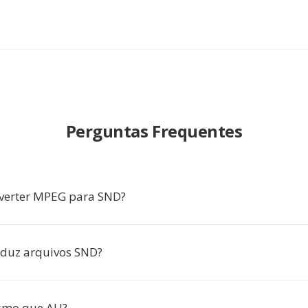
Perguntas Frequentes
verter MPEG para SND?
oduz arquivos SND?
smo que AU?