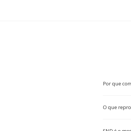
Por que con
O que repr
SND é o me