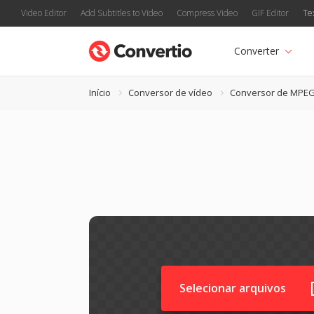
Video Editor
Add Subtitles to Video
Compress Video
GIF Editor
Te
Converter
Início
Conversor de vídeo
Conversor de MPE
Selecionar arquivos