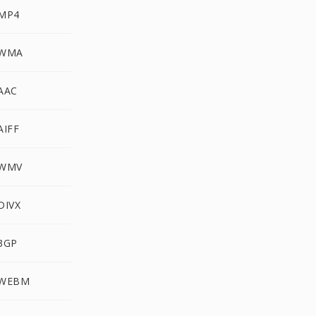
 MP4
 WMA
AAC
AIFF
 WMV
DIVX
3GP
 WEBM