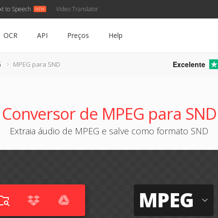
xt to Speech
Video Translator
OCR
API
Preços
Help
Excelente
G
MPEG para SND
Conversor de MPEG para SND
Extraia áudio de MPEG e salve como formato SND
MPEG