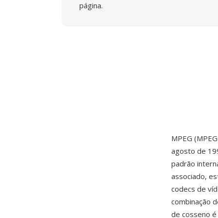
página.
MPEG (MPEG-1
agosto de 19
padrão inter
associado, es
codecs de ví
combinação d
de cosseno é 