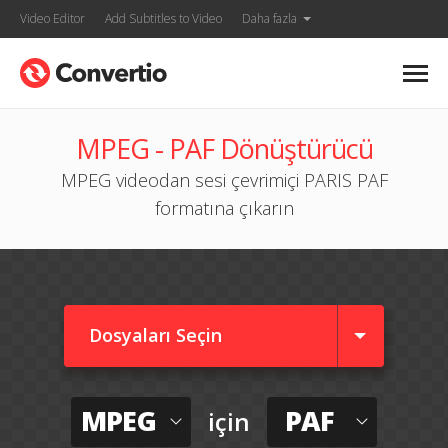
Video Editor
Add Subtitles to Video
Daha fazla
MPEG - PAF Dönüştürücü
MPEG videodan sesi çevrimiçi PARIS PAF
formatına çıkarın
Dosyaları Seçin
MPEG
PAF
için