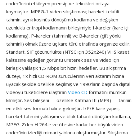
codec'lerini etkileyen prensip ve teknikleri ortaya
koymuştur. MPEG-1 video sıkıştırması; hareket telafili
tahmin, ayrık kosinüs dönüşümü kodlama ve değişken
uzunluklu entropi kodlamanın birleşimiyle I-kareler (kare içi
kodlanmış), P-kareler (tahminli) ve B-kareler (çift yönlü
tahminli) olmak üzere üç kare türü etrafında organize edilir.
Standart, SIF çözünürlükte (NTSC için 352x240) VHS kaset
kalitesine eşdeğer görüntü üreterek ses ve video için
birleşik yaklaşık 1,5 Mbps bit hızını hedefler. Bu sıkıştırma
düzeyi, 1x hızlı CD-ROM sürücülerinin veri aktarım hızına
uyacak şekilde özellikle seçilmiş ve 1990'ların başında dijital
videoyu tüketicilere ulaştıran
Video CD
formatını mümkün
kılmıştır. Ses bileşeni — özellikle Katman III (MP3) — tarihin
en etkili ses formatı haline gelmiştir. I/P/B kare yapısı,
hareket tahmini yaklaşımı ve blok tabanlı dönüşüm kodlama,
MPEG-2'den H.264'e ve ötesine kadar her büyük video
codec'inin izlediği mimari şablonu oluşturmuştur. Sıkıştırma