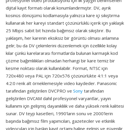
profesyonel video prodüksiyonu için i̇lk yaygın benimsenen
dijital kayıt formatı olarak konumlandırmıştır. DV, ayrık
kosinüs dönüşümü kodlamasıyla yalnızca kare içi sıkıştırma
kullanarak her kareyi standart çözünürlüklü içerik için yaklaşık
25 Mbps sabit bit hızında bağımsız olarak sıkıştırır. Bu
yaklaşım, her karenin eksiksiz bir görüntü olması anlamına
gelir; bu da DV çekimlerini düzenlemek için özellikle kolay
kılar çünkü karelararası formatlarda bulunan karmaşık kod
çözme bağımlılıkları olmadan herhangi bir kare temiz bir
kesme noktası olarak kullanılabilir. Format, NTSC için
720x480 veya PAL için 720x576 çözünürlükte 4:1:1 veya
4:2:0 renk alt örneklemesiyle video kaydeder. Panasonic
tarafından geliştirilen DVCPRO ve
Sony
tarafından
geliştirilen DVCAM dahil profesyonel varyantlar, yayın
kullanımı için gelişmiş dayanıklılık ve daha yüksek renk kalitesi
sunar. DV teyp kasetleri, 1990'ların sonu ve 2000'lerin
başında bağımsız film yapımcıları, gazeteciler ve etkinlik
videocuları için baskın kayıt ortamı haline gelmiş ve güvenilir