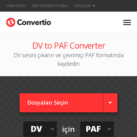
Video Editor
Add Subtitles to Video
Daha fazla
DV to PAF Converter
DV sesini çıkarın ve çevrimiçi PAF formatında
kaydedin
Dosyaları Seçin
DV
PAF
için