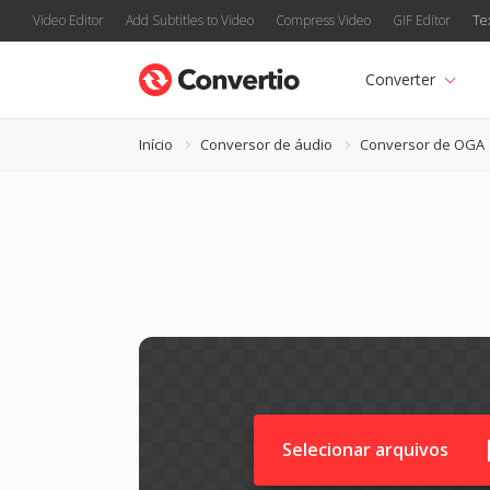
Video Editor
Add Subtitles to Video
Compress Video
GIF Editor
Te
Converter
Início
Conversor de áudio
Conversor de OGA
Selecionar arquivos