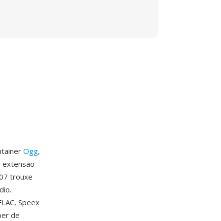
ntainer
Ogg
,
o extensão
007 trouxe
dio.
FLAC, Speex
per de