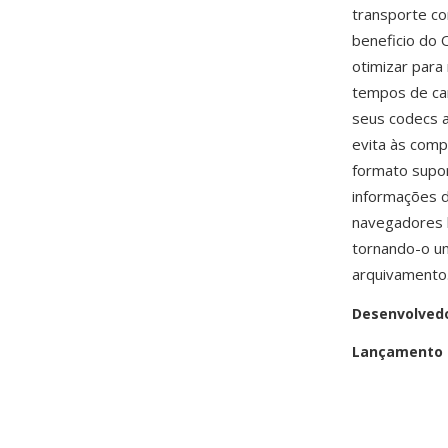
transporte co
beneficio do 
otimizar para
tempos de ca
seus codecs a
evita às comp
formato supor
informações d
navegadores 
tornando-o um
arquivamento
Desenvolved
Lançamento i