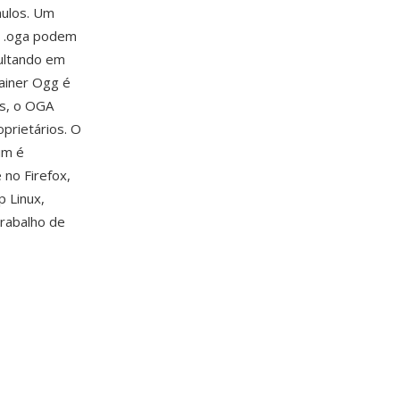
nulos. Um
ão .oga podem
sultando em
ainer Ogg é
es, o OGA
prietários. O
um é
no Firefox,
 Linux,
trabalho de