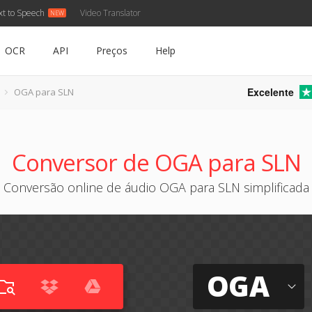
xt to Speech
Video Translator
OCR
API
Preços
Help
Excelente
OGA para SLN
Conversor de OGA para SLN
Conversão online de áudio OGA para SLN simplificada
OGA