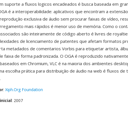
m suporte a fluxos logicos encadeados é busca baseada em gra
OGA é a interoperabilidade: aplicativos que encontram a extens
 reprodução exclusiva de áudio sem procurar faixas de vídeo, re
rregamento mais rápidos é menor uso de memória. Como o cont
ssociados são inteiramente de código aberto é livres de royalti
lexidades de licenciamento de patentes que afetam formatos pro
ta metadados de comentarios Vorbis para etiquetar artista, álb
e faixa de forma padronizada. O OGA é reproduzido nativamente 
baseados em Chromium, VLC é na maioria dos ambientes desktop
a escolha prática para distribuição de áudio na web é fluxos de 
.
or
:
Xiph.Org Foundation
nicial
: 2007