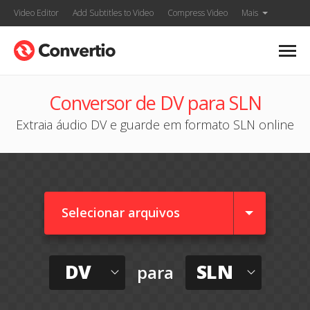
Video Editor
Add Subtitles to Video
Compress Video
Mais
Conversor de DV para SLN
Extraia áudio DV e guarde em formato SLN online
Selecionar arquivos
DV
SLN
para