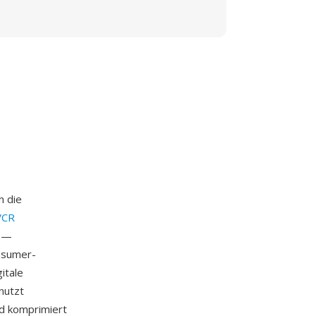
h die
VCR
a —
onsumer-
itale
nutzt
nd komprimiert