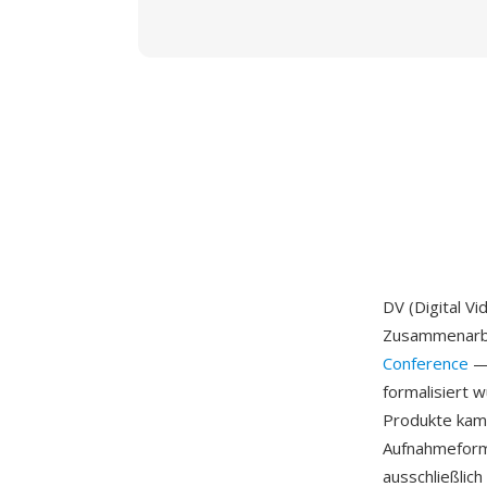
DV (Digital V
Zusammenarbei
Conference
— 
formalisiert 
Produkte kame
Aufnahmeform
ausschließlic