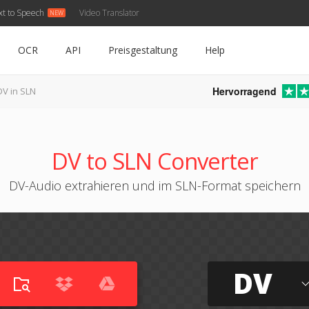
xt to Speech
Video Translator
OCR
API
Preisgestaltung
Help
Hervorragend
DV in SLN
DV to SLN Converter
DV-Audio extrahieren und im SLN-Format speichern
DV