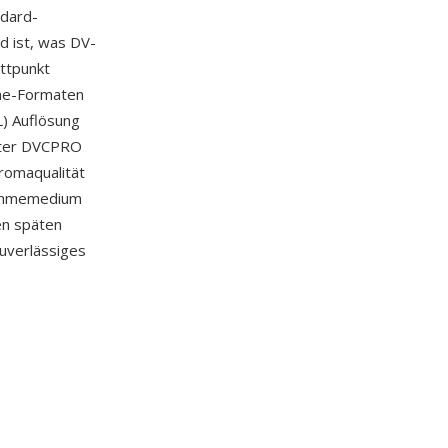
ndard-
ld ist, was DV-
ittpunkt
ame-Formaten
) Auflösung
unter DVCPRO
romaqualität
nahmemedium
en späten
zuverlässiges