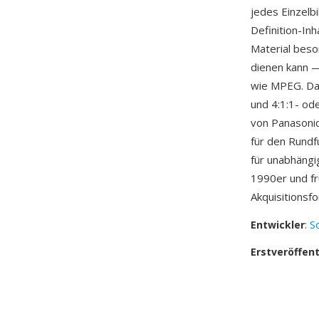
jedes Einzelb
Definition-Inh
Material beso
dienen kann 
wie MPEG. Da
und 4:1:1- od
von Panasoni
für den Rund
für unabhängi
1990er und fr
Akquisitionsf
Entwickler
:
S
Erstveröffen