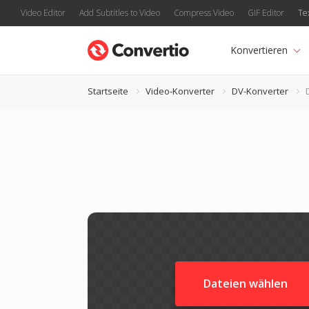
Video Editor
Add Subtitles to Video
Compress Video
GIF Editor
Te
Konvertieren
Startseite
Video-Konverter
DV-Konverter
Dateien wählen