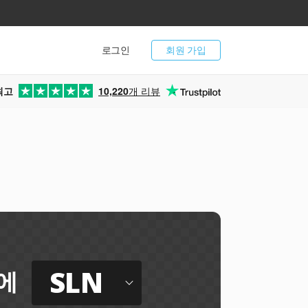
로그인
회원 가입
최고
10,220
개 리뷰
SLN
에