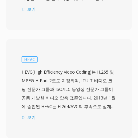
자 제품이 출시되기 시작하여, 소비자용 및 프로슈
더 보기
머 비디오 제작을 위한 최초의 널리 채택된 디지털
녹화 형식으로 자리잡았습니다. DV는 이산 코사인
변환 인코딩과 함께 프레임 내 전용 압축을 사용하
며, 표준 화질 콘텐츠에 대해 약 25Mbps의 고정
비트레이트로 각 프레임을 독립적으로 압축합니
다. 이 접근 방식은 모든 프레임이 완전한 이미지
HEVC
임을 의미하여, 인터프레임 형식(예: MPEG)에서
HEVC(High Efficiency Video Coding)는 H.265 및
발견되는 복잡한 디코딩 종속성 없이 어떤 프레임
MPEG-H Part 2로도 지정되며, ITU-T 비디오 코
이든 깔끔한 컷 포인트로 사용할 수 있어 DV 영상
딩 전문가 그룹과 ISO/IEC 동영상 전문가 그룹이
편집이 특히 용이합니다. 이 형식은 4:1:1 또는
공동 개발한 비디오 압축 표준입니다. 2013년 1월
4:2:0 크로마 서브샘플링으로 720x480(NTSC) 또
에 승인된 HEVC는 H.264/AVC의 후속으로 설계되
는 720x576(PAL) 해상도의 비디오를 기록합니다.
었으며, 대략 절반의 비트레이트에서 동등한 시각
더 보기
Panasonic이 개발한 DVCPRO와 Sony의 DVCAM
품질을 달성하여 압축 효율을 두 배로 높이는 것이
을 포함한 전문가용 변형은 방송용으로 향상된 견
주요 목표입니다. 이 표준은 최대 64x64 픽셀의 더
고성과 더 높은 크로마 품질을 제공합니다. DV 테