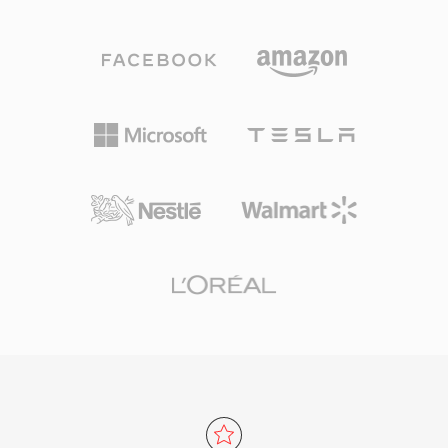
큰 코딩 트리 유닛, 35개의 방향성 인트라 모드를
이프 카세트는 1990년대 후반과 2000년대 초반에
갖춘 더 정교한 움직임 예측, 고급 샘플 적응 오프
걸쳐 독립 영화 제작자, 저널리스트, 이벤트 촬영
셋 필터링, 타일 및 웨이브프론트 병렬 처리를 포
기사를 위한 주요 기록 매체가 되었으며, 신뢰할
함한 병렬 처리 도구를 통해 이를 달성합니다.
수 있는 수집 형식으로 오랜 명성을 얻었습니다.
HEVC는 320x240부터 8192x4320(8K UHD)까지
의 해상도를 지원하여, 새롭게 등장하는 디스플레
이 기술에도 대응할 수 있습니다. 이 코덱은 대역
폭이 제한된 채널에서 4K 및 HDR 콘텐츠의 효율
적인 전달을 가능하게 하는 방송, 비디오 회의, 감
시 애플리케이션에서 널리 채택되었습니다. Apple
은 iOS 11부터 HEVC를 iOS 기기의 기본 녹화 형
식으로 채택하여, 소비자 영역에서의 도달 범위를
극적으로 확대했습니다. H.264에 비해 기술적으로
우수함에도 불구하고, 복잡하고 분산된 특허 라이
선스 구조가 AV1 같은 로열티 프리 대안에 대한
관심을 불러일으켰지만, HEVC는 전 세계 방송 인