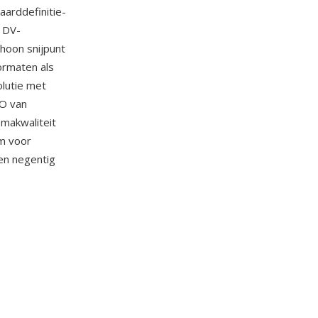
arddefinitie-
 DV-
hoon snijpunt
ormaten als
lutie met
RO van
makwaliteit
m voor
ren negentig