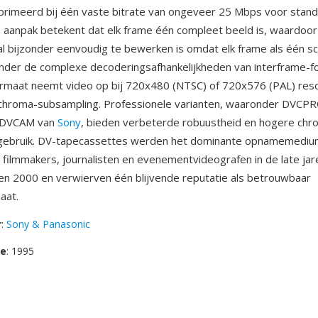
imeerd bij één vaste bitrate van ongeveer 25 Mbps voor standa
 aanpak betekent dat elk frame één compleet beeld is, waardoor
l bijzonder eenvoudig te bewerken is omdat elk frame als één sc
nder de complexe decoderingsafhankelijkheden van interframe-f
rmaat neemt video op bij 720x480 (NTSC) of 720x576 (PAL) reso
0 chroma-subsampling. Professionele varianten, waaronder DVCP
n DVCAM van
Sony
, bieden verbeterde robuustheid en hogere chro
ebruik. DV-tapecassettes werden het dominante opnamemediu
e filmmakers, journalisten en evenementvideografen in de late ja
en 2000 en verwierven één blijvende reputatie als betrouwbaar
aat.
r
:
Sony & Panasonic
se
: 1995