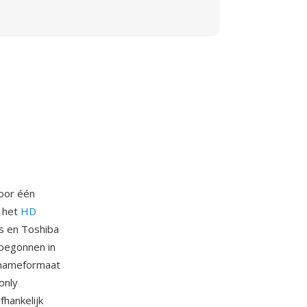
door één
r het
HD
ps en Toshiba
begonnen in
pnameformaat
only
hankelijk