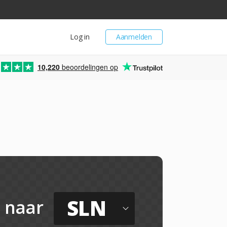
Log in
Aanmelden
10,220
beoordelingen op
SLN
naar