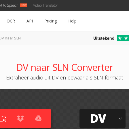
xt to Speech
Video Translator
OCR
API
Pricing
Help
Uitstekend
DV naar SLN
DV naar SLN Converter
Extraheer audio uit DV en bewaar als SLN-formaat
DV