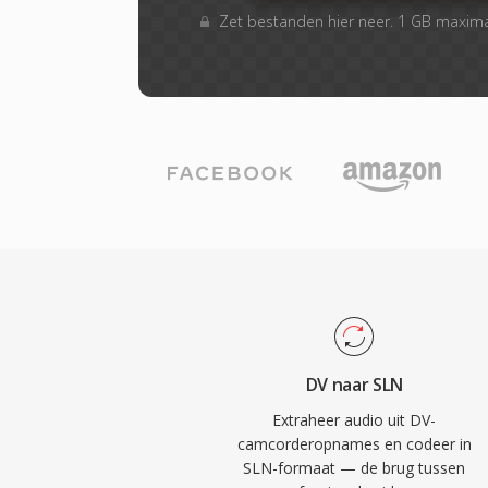
Zet bestanden hier neer. 1 GB maxim
DV naar SLN
Extraheer audio uit DV-
camcorderopnames en codeer in
SLN-formaat — de brug tussen