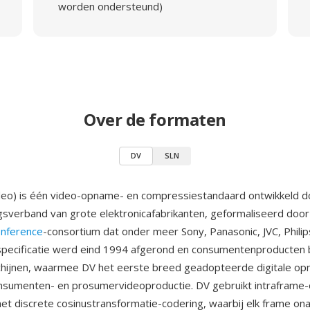
worden ondersteund)
Over de formaten
DV
SLN
ideo) is één video-opname- en compressiestandaard ontwikkeld 
verband van grote elektronicafabrikanten, geformaliseerd doo
onference
-consortium dat onder meer Sony, Panasonic, JVC, Phili
specificatie werd eind 1994 afgerond en consumentenproducten 
chijnen, waarmee DV het eerste breed geadopteerde digitale o
nsumenten- en prosumervideoproductie. DV gebruikt intraframe-
t discrete cosinustransformatie-codering, waarbij elk frame onaf