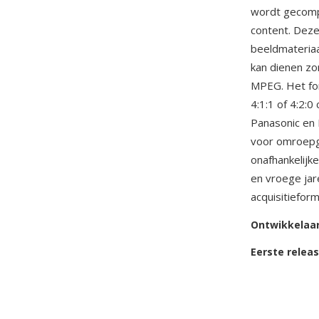
wordt gecompr
content. Deze
beeldmateriaa
kan dienen zo
MPEG. Het fo
4:1:1 of 4:2:
Panasonic e
voor omroepg
onafhankelijk
en vroege jar
acquisitieform
Ontwikkelaa
Eerste relea