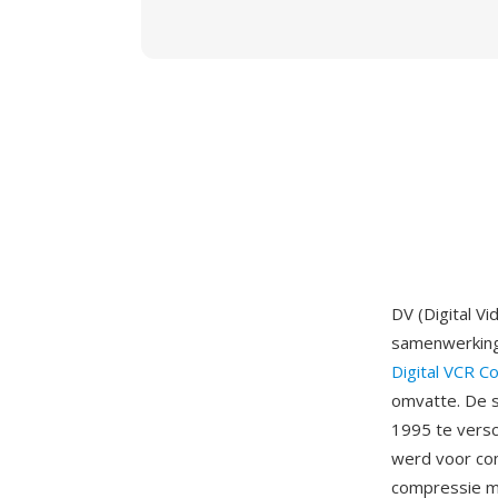
DV (Digital V
samenwerkings
Digital VCR C
omvatte. De 
1995 te vers
werd voor co
compressie me