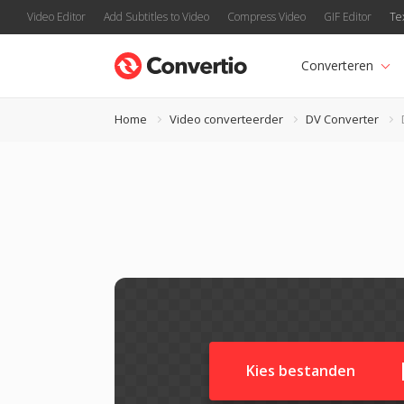
Video Editor
Add Subtitles to Video
Compress Video
GIF Editor
Te
Converteren
Home
Video converteerder
DV Converter
Kies bestanden