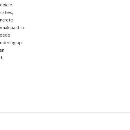
obiele
icaties,
oncrete
raak past in
weede
codering op
nen
d.