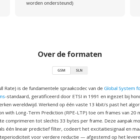
worden ondersteund)
Over de formaten
GSM
SLN
ll Rate) is de fundamentele spraakcodec van de
Global System f
ns
-standaard, geratificeerd door ETSI in 1991 en ingezet bij ho
rken wereldwijd. Werkend op één vaste 13 kbit/s past het algor
ion with Long-Term Prediction (RPE-LTP) toe om frames van 20 
e comprimeren tot slechts 33 bytes per frame. Deze aanpak mo
ls één lineair predictief filter, codeert het excitaitiesignaal en m
eperiodiciteit voor verdere reductie — afgestemd op het lever