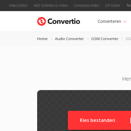
Video Editor
Add Subtitles to Video
Compress Video
GIF Editor
Te
Converteren
Home
Audio Converter
GSM Converter
GS
Her
Kies bestanden