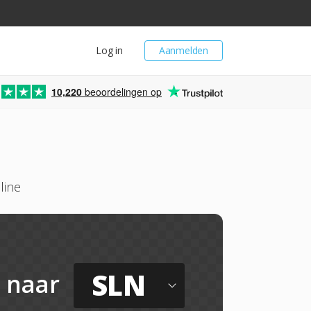
Log in
Aanmelden
10,220
beoordelingen op
line
SLN
naar