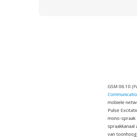
GSM 06.10 (Fu
Communicatio
mobiele netwe
Pulse Excitat
mono-spraak t
spraakkanaal a
van toonhoogt