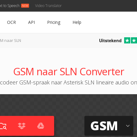
xt to Speech
Video Translator
OCR
API
Pricing
Help
Uitstekend
M naar SLN
GSM naar SLN Converter
codeer GSM-spraak naar Asterisk SLN lineaire audio on
GSM