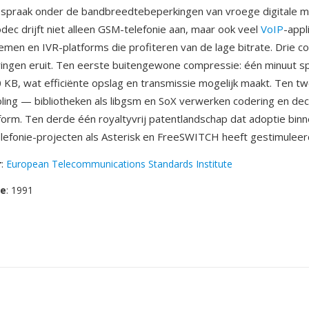
 spraak onder de bandbreedtebeperkingen van vroege digitale m
odec drijft niet alleen GSM-telefonie aan, maar ook veel
VoIP
-appl
emen en IVR-platforms die profiteren van de lage bitrate. Drie c
ingen eruit. Ten eerste buitengewone compressie: één minuut sp
KB, wat efficiënte opslag en transmissie mogelijk maakt. Ten t
oling — bibliotheken als libgsm en SoX verwerken codering en de
tform. Ten derde één royaltyvrij patentlandschap dat adoptie bin
efonie-projecten als Asterisk en FreeSWITCH heeft gestimuleer
r
:
European Telecommunications Standards Institute
se
: 1991