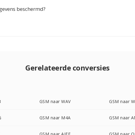
egevens beschermd?
Gerelateerde conversies
3
GSM naar WAV
GSM naar 
G
GSM naar M4A
GSM naar 
C
GSM naar AIFF
GSM naar 