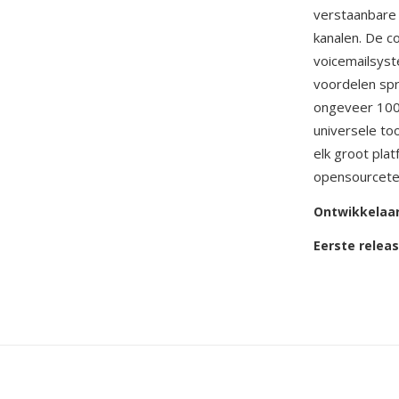
verstaanbare
kanalen. De c
voicemailsyst
voordelen spr
ongeveer 100 
universele to
elk groot pla
opensourcetel
Ontwikkelaa
Eerste relea