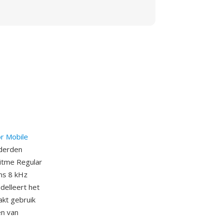
or Mobile
nderden
itme Regular
ms 8 kHz
delleert het
aakt gebruik
en van