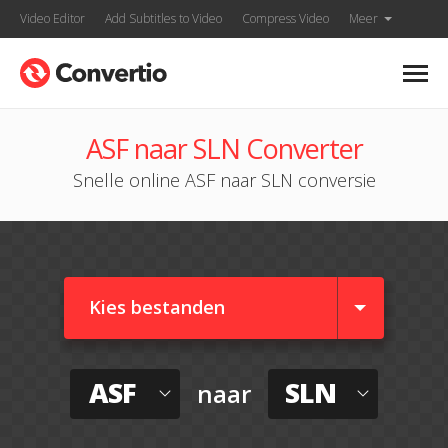
Video Editor
Add Subtitles to Video
Compress Video
Meer
ASF naar SLN Converter
Snelle online ASF naar SLN conversie
Kies bestanden
ASF
SLN
naar