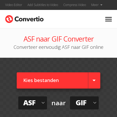
Video Editor
Add Subtitles to Video
Compress Video
Meer
ASF naar GIF Converter
Converteer eenvoudig ASF naar GIF online
Kies bestanden
ASF
GIF
naar