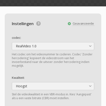
Instellingen
Geavanceerde
codec:
RealVideo 1.0
Het codec om het videonummer te coderen. Codec 'Zonder
hercodering' kopieert de videostroom van het
invoerbestand naar de uitvoer zonder hercodering indien
mogelijk.
Kwaliteit:
Hoogst
Stel de videokwaliteit in een VBR-modus in. Kies 'Aangepast'
als u een vaste bitrate (CBR) moet instellen.