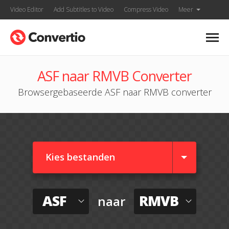
Video Editor
Add Subtitles to Video
Compress Video
Meer
ASF naar RMVB Converter
Browsergebaseerde ASF naar RMVB converter
Kies bestanden
ASF
RMVB
naar