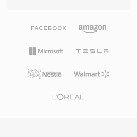
data toewijst aan complexe scenes met veel
efficiënte willekeurige toegang mogelijk maken.
beweging en detail, en minder bits aan
Één belangrijk voordeel is ingebouwde
eenvoudigere passages als statische opnames
ondersteuning voor digitale
of fade-overgangen. Deze aanpak levert
rechtenmanagement, wat ASF tot één
aanzienlijk betere visuele kwaliteit op bij
populaire keuze maakte voor commerciele
vergelijkbare gemiddelde bestandsgroottes ten
contentdistributie in de vroege dagen van
opzichte van de constante-bitratevariant.
online media. De container verwerkt meerdere
RMVB verwierf bijzondere populariteit in Oost-
gesynchroniseerde streams, waaronder video,
en Zuidoost-Aziatische markten in het midden
audio, scriptcommando&#039;s en
van de jaren 2000, waar het één veelgebruikt
metadatamarkeringen. Hoewel ASF in veel
formaat werd voor het distribueren van
toepassingen grotendeels is vervangen door
volledige films en televisie-inhoud in
modernere containers, blijft het relevant in
regio&#039;s waar bandbreedte beperkt was
legacy Windows-media-ecosystemen en
maar kijkers toch redelijke beeldkwaliteit eisten.
bedrijfsomgevingen die afhankelijk zijn van
Het formaat gebruikt doorgaans RealVideo 9-
Windows Media Services-infrastructuur.
of RealVideo 10-codecs, die in hun