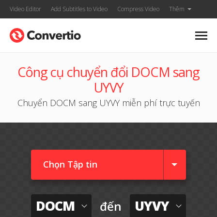
Video Editor
Add Subtitles to Video
Compress Video
Thêm
Công cụ chuyển đổi DOCM sang
UYVY
Chuyển DOCM sang UYVY miễn phí trực tuyến
Chọn Tập tin
DOCM
UYVY
đến