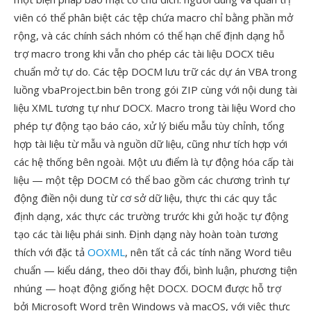
viên có thể phân biệt các tệp chứa macro chỉ bằng phần mở
rộng, và các chính sách nhóm có thể hạn chế định dạng hỗ
trợ macro trong khi vẫn cho phép các tài liệu DOCX tiêu
chuẩn mở tự do. Các tệp DOCM lưu trữ các dự án VBA trong
luồng vbaProject.bin bên trong gói ZIP cùng với nội dung tài
liệu XML tương tự như DOCX. Macro trong tài liệu Word cho
phép tự động tạo báo cáo, xử lý biểu mẫu tùy chỉnh, tổng
hợp tài liệu từ mẫu và nguồn dữ liệu, cũng như tích hợp với
các hệ thống bên ngoài. Một ưu điểm là tự động hóa cấp tài
liệu — một tệp DOCM có thể bao gồm các chương trình tự
động điền nội dung từ cơ sở dữ liệu, thực thi các quy tắc
định dạng, xác thực các trường trước khi gửi hoặc tự động
tạo các tài liệu phái sinh. Định dạng này hoàn toàn tương
thích với đặc tả
OOXML
, nên tất cả các tính năng Word tiêu
chuẩn — kiểu dáng, theo dõi thay đổi, bình luận, phương tiện
nhúng — hoạt động giống hệt DOCX. DOCM được hỗ trợ
bởi Microsoft Word trên Windows và macOS, với việc thực