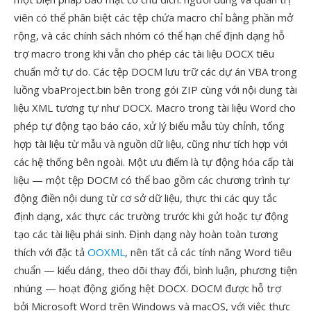
viên có thể phân biệt các tệp chứa macro chỉ bằng phần mở
rộng, và các chính sách nhóm có thể hạn chế định dạng hỗ
trợ macro trong khi vẫn cho phép các tài liệu DOCX tiêu
chuẩn mở tự do. Các tệp DOCM lưu trữ các dự án VBA trong
luồng vbaProject.bin bên trong gói ZIP cùng với nội dung tài
liệu XML tương tự như DOCX. Macro trong tài liệu Word cho
phép tự động tạo báo cáo, xử lý biểu mẫu tùy chỉnh, tổng
hợp tài liệu từ mẫu và nguồn dữ liệu, cũng như tích hợp với
các hệ thống bên ngoài. Một ưu điểm là tự động hóa cấp tài
liệu — một tệp DOCM có thể bao gồm các chương trình tự
động điền nội dung từ cơ sở dữ liệu, thực thi các quy tắc
định dạng, xác thực các trường trước khi gửi hoặc tự động
tạo các tài liệu phái sinh. Định dạng này hoàn toàn tương
thích với đặc tả
OOXML
, nên tất cả các tính năng Word tiêu
chuẩn — kiểu dáng, theo dõi thay đổi, bình luận, phương tiện
nhúng — hoạt động giống hệt DOCX. DOCM được hỗ trợ
bởi Microsoft Word trên Windows và macOS, với việc thực