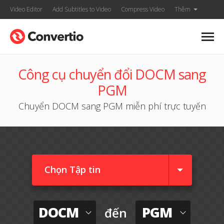
Video Editor
Add Subtitles to Video
Compress Video
Thêm
Công cụ chuyển đổi DOCM sang
PGM
Chuyển DOCM sang PGM miễn phí trực tuyến
Chọn Tập tin
DOCM
PGM
đến