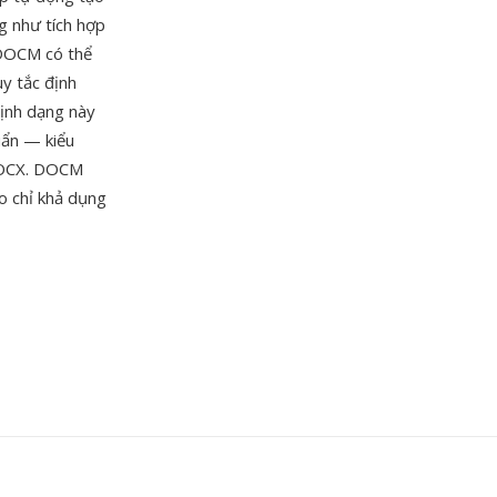
ng như tích hợp
 DOCM có thể
uy tắc định
Định dạng này
uẩn — kiểu
 DOCX. DOCM
o chỉ khả dụng