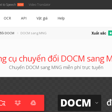
xt to Speech
Video Translator
OCR
API
Vật giá
Help
Xuất sắc
 đổi DOCM
DOCM sang MNG
ng cụ chuyển đổi DOCM sang 
Chuyển DOCM sang MNG miễn phí trực tuyến
DOCM
đ