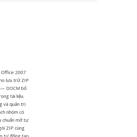
i Office 2007
o lưu trữ ZIP
iện — DOCM bổ
ng tài liệu.
g và quản trị
sách nhóm có
êu chuẩn mở tự
gói ZIP cùng
ép tự động tạo