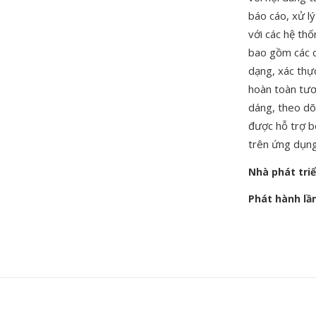
báo cáo, xử lý
với các hệ th
bao gồm các ch
dạng, xác thực
hoàn toàn tươ
dáng, theo dõ
được hỗ trợ b
trên ứng dụng
Nhà phát tri
Phát hành lầ