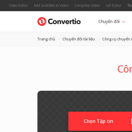
Video Editor
Add Subtitles to Video
Compress Video
GIF Editor
Te
Chuyển đổi
Trang chủ
Chuyển đổi tài liệu
Công cụ chuyển
Cô
Chọn Tập tin