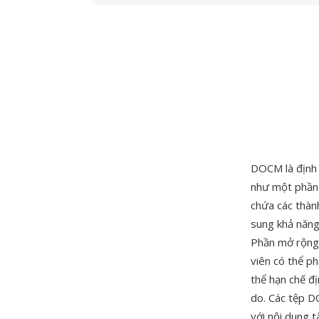
DOCM là định 
như một phần 
chứa các thàn
sung khả năng 
Phần mở rộng 
viên có thể p
thể hạn chế đ
do. Các tệp D
với nội dung 