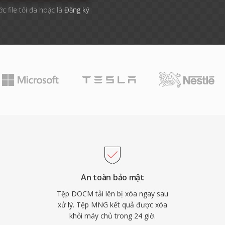
c file tối đa hoặc là
Đăng ký
An toàn bảo mật
Tệp DOCM tải lên bị xóa ngay sau
xử lý. Tệp MNG kết quả được xóa
khỏi máy chủ trong 24 giờ.