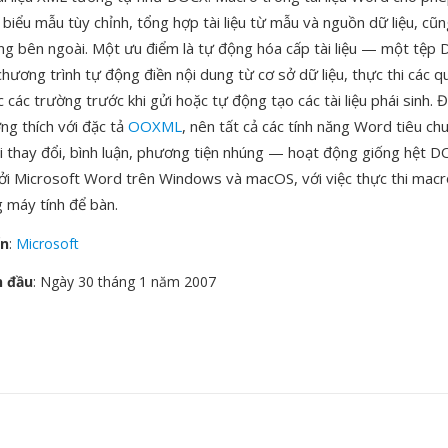
 biểu mẫu tùy chỉnh, tổng hợp tài liệu từ mẫu và nguồn dữ liệu, cũ
ống bên ngoài. Một ưu điểm là tự động hóa cấp tài liệu — một tệp
ương trình tự động điền nội dung từ cơ sở dữ liệu, thực thi các q
 các trường trước khi gửi hoặc tự động tạo các tài liệu phái sinh. 
ng thích với đặc tả
OOXML
, nên tất cả các tính năng Word tiêu ch
i thay đổi, bình luận, phương tiện nhúng — hoạt động giống hệt
ởi Microsoft Word trên Windows và macOS, với việc thực thi macr
 máy tính để bàn.
ển
:
Microsoft
n đầu
: Ngày 30 tháng 1 năm 2007