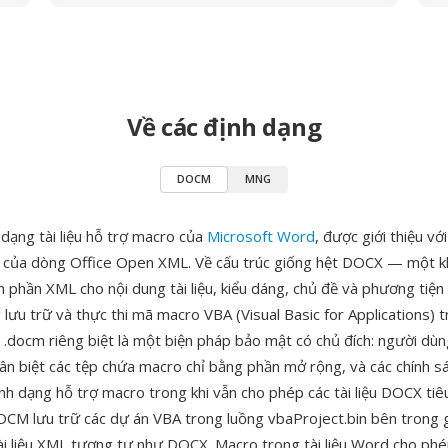
Về các định dạng
DOCM
MNG
dạng tài liệu hỗ trợ macro của
Microsoft Word
, được giới thiệu vớ
của dòng Office Open XML. Về cấu trúc giống hệt DOCX — một kh
h phần XML cho nội dung tài liệu, kiểu dáng, chủ đề và phương t
lưu trữ và thực thi mã macro VBA (Visual Basic for Applications) tro
.docm riêng biệt là một biện pháp bảo mật có chủ đích: người dùn
hân biệt các tệp chứa macro chỉ bằng phần mở rộng, và các chính 
ịnh dạng hỗ trợ macro trong khi vẫn cho phép các tài liệu DOCX ti
OCM lưu trữ các dự án VBA trong luồng vbaProject.bin bên trong 
tài liệu XML tương tự như DOCX. Macro trong tài liệu Word cho ph