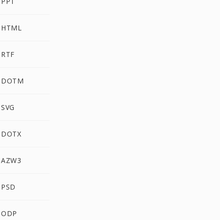
 PPT
 HTML
 RTF
g DOTM
 SVG
 DOTX
 AZW3
 PSD
 ODP