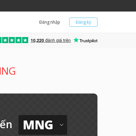
Đăng nhập
Đăng ký
10,220
đánh giá trên
MNG
MNG
ến