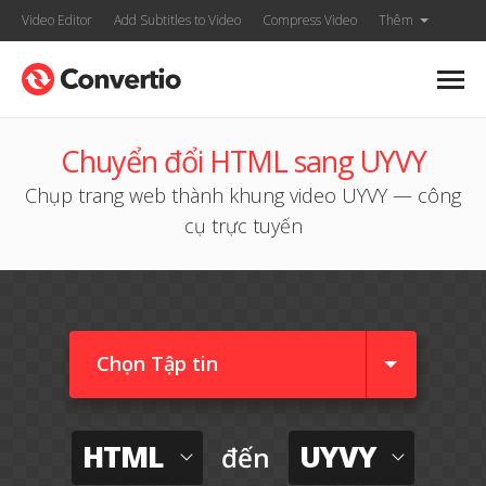
Video Editor
Add Subtitles to Video
Compress Video
Thêm
Chuyển đổi HTML sang UYVY
Chụp trang web thành khung video UYVY — công
cụ trực tuyến
Chọn Tập tin
HTML
UYVY
đến