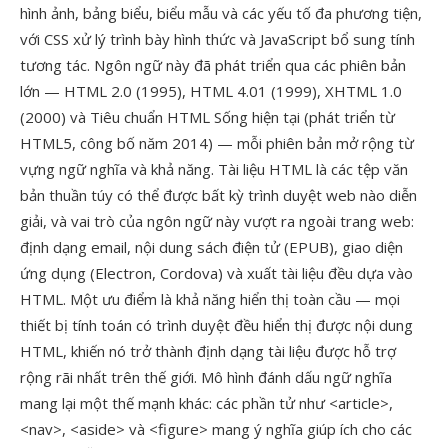
hình ảnh, bảng biểu, biểu mẫu và các yếu tố đa phương tiện,
với CSS xử lý trình bày hình thức và JavaScript bổ sung tính
tương tác. Ngôn ngữ này đã phát triển qua các phiên bản
lớn — HTML 2.0 (1995), HTML 4.01 (1999), XHTML 1.0
(2000) và Tiêu chuẩn HTML Sống hiện tại (phát triển từ
HTML5, công bố năm 2014) — mỗi phiên bản mở rộng từ
vựng ngữ nghĩa và khả năng. Tài liệu HTML là các tệp văn
bản thuần túy có thể được bất kỳ trình duyệt web nào diễn
giải, và vai trò của ngôn ngữ này vượt ra ngoài trang web:
định dạng email, nội dung sách điện tử (EPUB), giao diện
ứng dụng (Electron, Cordova) và xuất tài liệu đều dựa vào
HTML. Một ưu điểm là khả năng hiển thị toàn cầu — mọi
thiết bị tính toán có trình duyệt đều hiển thị được nội dung
HTML, khiến nó trở thành định dạng tài liệu được hỗ trợ
rộng rãi nhất trên thế giới. Mô hình đánh dấu ngữ nghĩa
mang lại một thế mạnh khác: các phần tử như <article>,
<nav>, <aside> và <figure> mang ý nghĩa giúp ích cho các