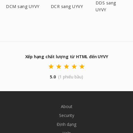
DDS sang
DCM sang UYVY
DCR sang UYVY
UYVY
Xếp hạng chất lượng từ HTML đến UYVY
5.0
(1 phiếu bầu)
About
Security
Định dạng