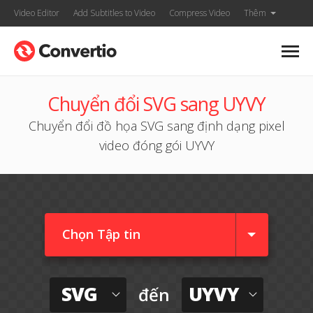
Video Editor
Add Subtitles to Video
Compress Video
Thêm
Chuyển đổi SVG sang UYVY
Chuyển đổi đồ họa SVG sang định dạng pixel
video đóng gói UYVY
Chọn Tập tin
SVG
UYVY
đến