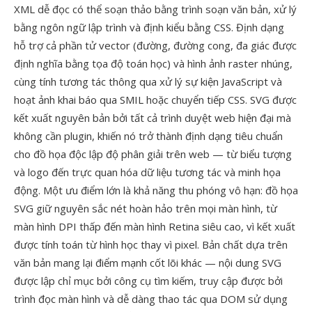
XML dễ đọc có thể soạn thảo bằng trình soạn văn bản, xử lý
bằng ngôn ngữ lập trình và định kiểu bằng CSS. Định dạng
hỗ trợ cả phần tử vector (đường, đường cong, đa giác được
định nghĩa bằng tọa độ toán học) và hình ảnh raster nhúng,
cùng tính tương tác thông qua xử lý sự kiện JavaScript và
hoạt ảnh khai báo qua SMIL hoặc chuyển tiếp CSS. SVG được
kết xuất nguyên bản bởi tất cả trình duyệt web hiện đại mà
không cần plugin, khiến nó trở thành định dạng tiêu chuẩn
cho đồ họa độc lập độ phân giải trên web — từ biểu tượng
và logo đến trực quan hóa dữ liệu tương tác và minh họa
động. Một ưu điểm lớn là khả năng thu phóng vô hạn: đồ họa
SVG giữ nguyên sắc nét hoàn hảo trên mọi màn hình, từ
màn hình DPI thấp đến màn hình Retina siêu cao, vì kết xuất
được tính toán từ hình học thay vì pixel. Bản chất dựa trên
văn bản mang lại điểm mạnh cốt lõi khác — nội dung SVG
được lập chỉ mục bởi công cụ tìm kiếm, truy cập được bởi
trình đọc màn hình và dễ dàng thao tác qua DOM sử dụng