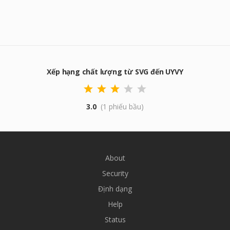
Xếp hạng chất lượng từ SVG đến UYVY
3.0
(1 phiếu bầu)
About
Security
Định dạng
Help
Status