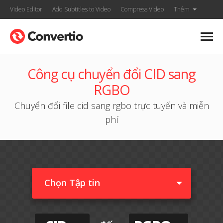
Video Editor
Add Subtitles to Video
Compress Video
Thêm
Công cụ chuyển đổi CID sang
RGBO
Chuyển đổi file cid sang rgbo trực tuyến và miễn
phí
Chọn Tập tin