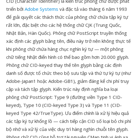
CID (Character Identifier) là kiến trúc phông chữ được phát
triển bởi
Adobe Systems
và đặc tả vào tháng 6 năm 1993
để giải quyết các thách thức của phông chữ chứa tập ký tự
rất lớn, đặc biệt cho các hệ thống chữ CJK (Trung Quốc,
Nhật Bản, Hàn Quốc). Phông chữ PostScript truyền thống
xác định các glyph bằng tên, điều này trở nên không thực tế
khi phông chữ chứa hàng chục nghìn ký tự — một phông
chữ tiếng Nhật điển hình có thể bao gồm hơn 20.000 glyph.
Phông chữ CID-keyed thay thế tên glyph bằng các định
danh số được tổ chức theo bộ sưu tập và thứ tự ký tự (như
Adobe-Japan1 hoặc Adobe-GB1), giảm đáng kể chi phí truy
cập và tách tập glyph. Kiến trúc này định nghĩa ba loại
phông chữ PostScript: Type 9 (đường viền Type 1 CID-
keyed), Type 10 (CID-keyed Type 3) và Type 11 (CID-
keyed Type 42/TrueType). Ưu điểm chính là xử lý hiệu quả
các tập ký tự khổng lồ — cách tiếp cận CID số loại bỏ chi phí
bộ nhớ và xử lý của việc duy trì hàng nghìn chuỗi tên glyph.
Phông chữ CID cũng hỗ trợ tài nguyên CMap tinh vi ánh xạ