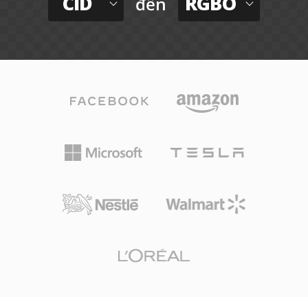
CID
RGBO
đến