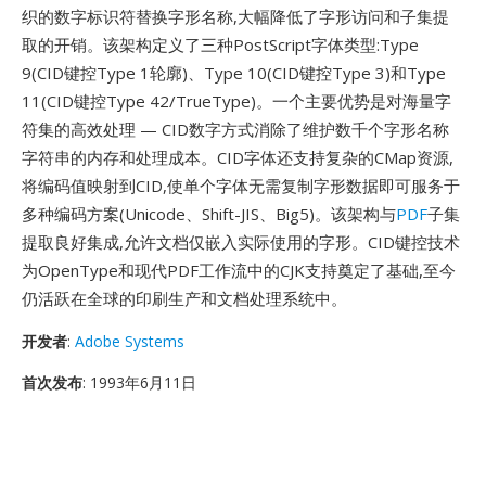
织的数字标识符替换字形名称,大幅降低了字形访问和子集提
取的开销。该架构定义了三种PostScript字体类型:Type
9(CID键控Type 1轮廓)、Type 10(CID键控Type 3)和Type
11(CID键控Type 42/TrueType)。一个主要优势是对海量字
符集的高效处理 — CID数字方式消除了维护数千个字形名称
字符串的内存和处理成本。CID字体还支持复杂的CMap资源,
将编码值映射到CID,使单个字体无需复制字形数据即可服务于
多种编码方案(Unicode、Shift-JIS、Big5)。该架构与
PDF
子集
提取良好集成,允许文档仅嵌入实际使用的字形。CID键控技术
为OpenType和现代PDF工作流中的CJK支持奠定了基础,至今
仍活跃在全球的印刷生产和文档处理系统中。
开发者
:
Adobe Systems
首次发布
: 1993年6月11日