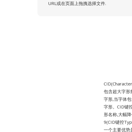
URL或在页面上拖拽选择文件.
CID(Characte
包含超大字形集
字形,当字体包
字形。CID键控
形名称,大幅降
9(CID键控Typ
一个主要优势