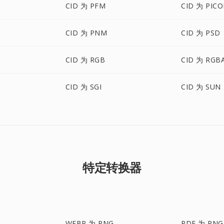
CID 为 PFM
CID 为 PIC
CID 为 PNM
CID 为 PSD
CID 为 RGB
CID 为 RGB
CID 为 SGI
CID 为 SUN
特定转换器
WEBP 为 PNG
PDF 为 PNG