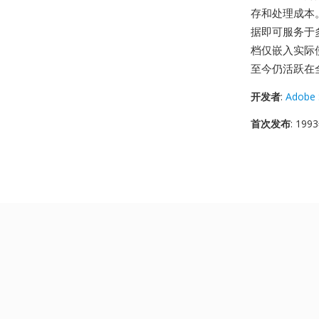
存和处理成本。
据即可服务于多种编
档仅嵌入实际使
至今仍活跃在
开发者
:
Adobe 
首次发布
: 19