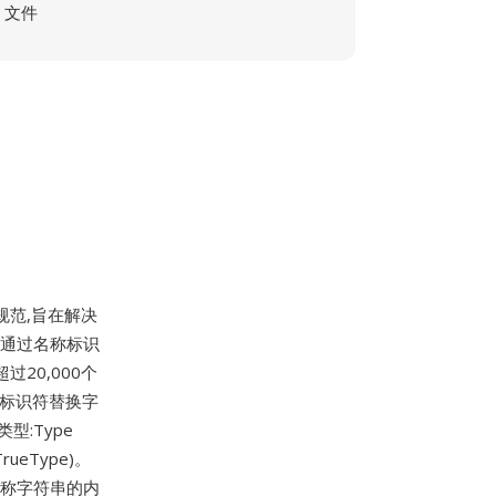
文件
规范,旨在解决
字体通过名称标识
20,000个
数字标识符替换字
型:Type
TrueType)。
名称字符串的内