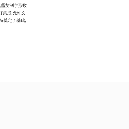
体无需复制字形数
好集成,允许文
支持奠定了基础,