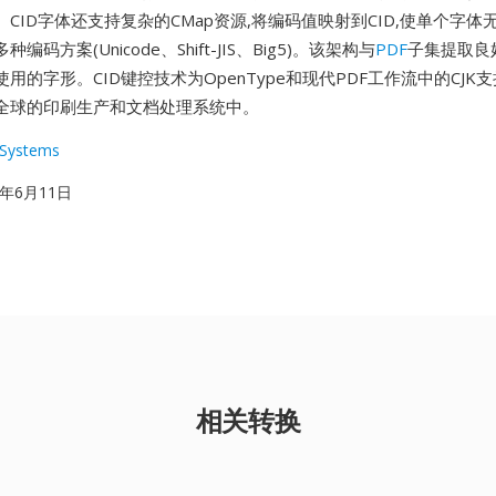
CID字体还支持复杂的CMap资源,将编码值映射到CID,使单个字
码方案(Unicode、Shift-JIS、Big5)。该架构与
PDF
子集提取良
用的字形。CID键控技术为OpenType和现代PDF工作流中的CJK
全球的印刷生产和文档处理系统中。
Systems
93年6月11日
相关转换