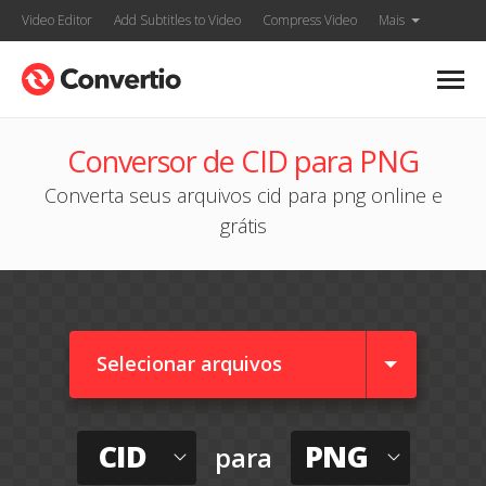
Video Editor
Add Subtitles to Video
Compress Video
Mais
Conversor de CID para PNG
Converta seus arquivos cid para png online e
grátis
Selecionar arquivos
CID
PNG
para