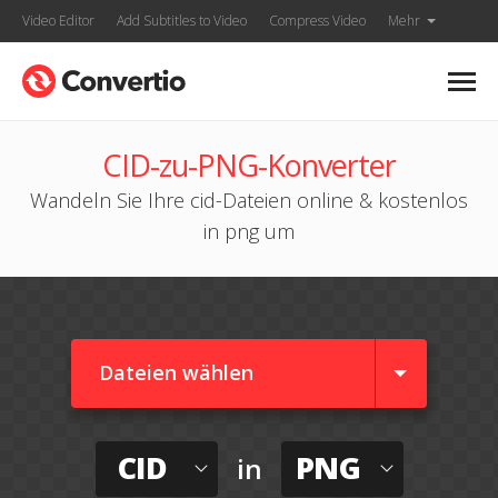
Video Editor
Add Subtitles to Video
Compress Video
Mehr
CID-zu-PNG-Konverter
Wandeln Sie Ihre cid-Dateien online & kostenlos
in png um
Dateien wählen
CID
PNG
in