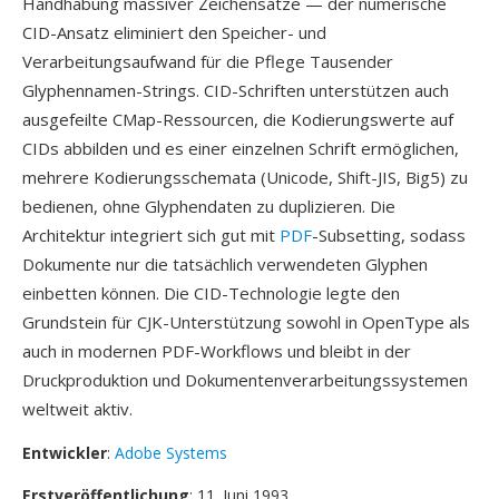
Handhabung massiver Zeichensätze — der numerische
CID-Ansatz eliminiert den Speicher- und
Verarbeitungsaufwand für die Pflege Tausender
Glyphennamen-Strings. CID-Schriften unterstützen auch
ausgefeilte CMap-Ressourcen, die Kodierungswerte auf
CIDs abbilden und es einer einzelnen Schrift ermöglichen,
mehrere Kodierungsschemata (Unicode, Shift-JIS, Big5) zu
bedienen, ohne Glyphendaten zu duplizieren. Die
Architektur integriert sich gut mit
PDF
-Subsetting, sodass
Dokumente nur die tatsächlich verwendeten Glyphen
einbetten können. Die CID-Technologie legte den
Grundstein für CJK-Unterstützung sowohl in OpenType als
auch in modernen PDF-Workflows und bleibt in der
Druckproduktion und Dokumentenverarbeitungssystemen
weltweit aktiv.
Entwickler
:
Adobe Systems
Erstveröffentlichung
: 11. Juni 1993