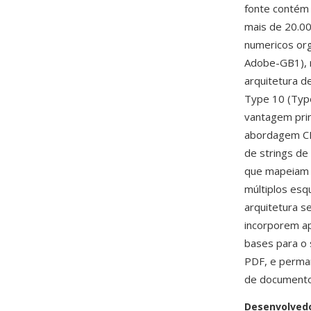
fonte contém 
mais de 20.00
numericos or
Adobe-GB1), r
arquitetura d
Type 10 (Typ
vantagem prin
abordagem CI
de strings de
que mapeiam v
múltiplos esqu
arquitetura 
incorporem ap
bases para o
PDF, e perman
de documento
Desenvolved