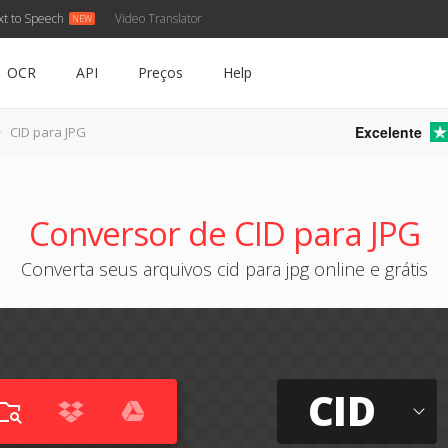
xt to Speech
Video Translator
OCR
API
Preços
Help
Excelente
CID para JPG
Conversor de CID para JPG
Converta seus arquivos cid para jpg online e grátis
CID