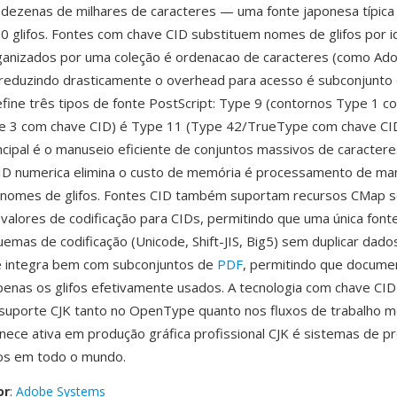
dezenas de milhares de caracteres — uma fonte japonesa típica 
0 glifos. Fontes com chave CID substituem nomes de glifos por i
ganizados por uma coleção é ordenacao de caracteres (como Ad
eduzindo drasticamente o overhead para acesso é subconjunto d
efine três tipos de fonte PostScript: Type 9 (contornos Type 1 c
e 3 com chave CID) é Type 11 (Type 42/TrueType com chave CI
cipal é o manuseio eficiente de conjuntos massivos de caracter
D numerica elimina o custo de memória é processamento de man
 nomes de glifos. Fontes CID também suportam recursos CMap s
alores de codificação para CIDs, permitindo que uma única font
emas de codificação (Unicode, Shift-JIS, Big5) sem duplicar dados
se integra bem com subconjuntos de
PDF
, permitindo que docume
enas os glifos efetivamente usados. A tecnologia com chave CID
 suporte CJK tanto no OpenType quanto nos fluxos de trabalho 
ece ativa em produção gráfica profissional CJK é sistemas de 
s em todo o mundo.
or
:
Adobe Systems