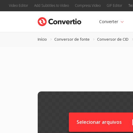
Video Editor
Add Subtitles to Video
Compress Video
GIF Editor
Te
Converter
Início
Conversor de fonte
Conversor de CID
Selecionar arquivos