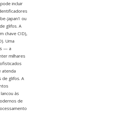
pode incluir
dentificadores
obe-Japan1 ou
e glifos. A
om chave CID),
D). Uma
es — a
ter milhares
ofisticados
e atenda
 de glifos. A
ntos
 lancou às
modernos de
processamento