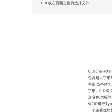
URL或在页面上拖拽选择文件.
CID(Characte
包含超大字形集
字形,当字体包
字形。CID键控
形名称,大幅降
9(CID键控Typ
一个主要优势