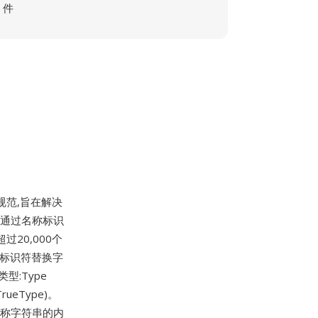
件
规范,旨在解决
字体通过名称标识
20,000个
数字标识符替换字
型:Type
TrueType)。
名称字符串的内