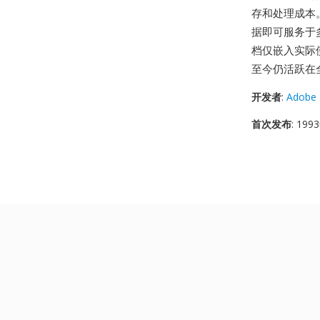
存和处理成本。
据即可服务于多种编
档仅嵌入实际使
至今仍活跃在
开发者
:
Adobe 
首次发布
: 19