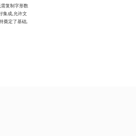
体无需复制字形数
好集成,允许文
支持奠定了基础,