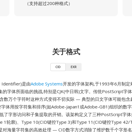
（支持超过200种格式）
关于格式
CID
EXR
r Identifier)是由
Adobe Systems
开发的字体架构,于1993年6月制定
的字体所面临的挑战,特别是CJK(中日韩)文字。传统PostScript
含数万个字符时这种方式变得不切实际 — 典型的日文字体可能包含超过
字体用按字符集和排序(如Adobe-Japan1或Adobe-GB1)组织的
低了字形访问和子集提取的开销。该架构定义了三种PostScript字体类
e 1轮廓)、Type 10(CID键控Type 3)和Type 11(CID键控Type 42/
是对海量字符集的高效处理 — CID数字方式消除了维护数千个字形