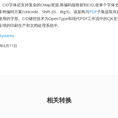
CID字体还支持复杂的CMap资源,将编码值映射到CID,使单个字
码方案(Unicode、Shift-JIS、Big5)。该架构与
PDF
子集提取良
用的字形。CID键控技术为OpenType和现代PDF工作流中的CJK
全球的印刷生产和文档处理系统中。
Systems
93年6月11日
相关转换