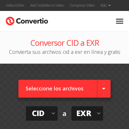
Video Editor
Add Subtitles to Video
Compress Video
Más
Conversor CID a EXR
Convierta sus archivos cid a exr en línea y gratis
Seleccione los archivos
CID
EXR
a