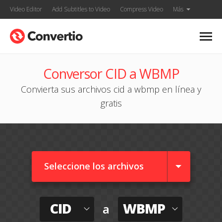
Video Editor
Add Subtitles to Video
Compress Video
Más
Conversor CID a WBMP
Convierta sus archivos cid a wbmp en línea y
gratis
Seleccione los archivos
CID
WBMP
a