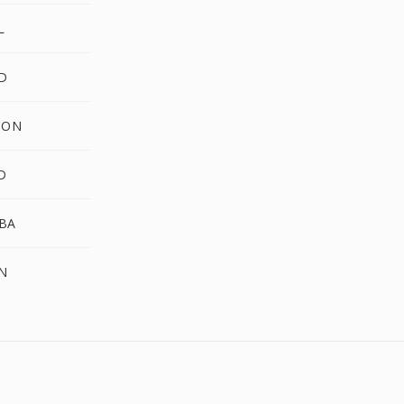
L
D
CON
D
BA
N