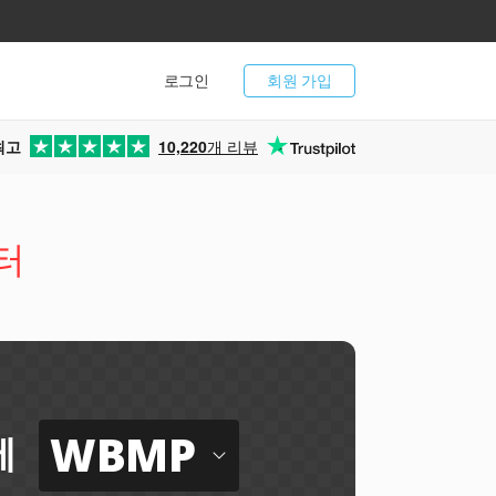
로그인
회원 가입
최고
10,220
개 리뷰
터
WBMP
에