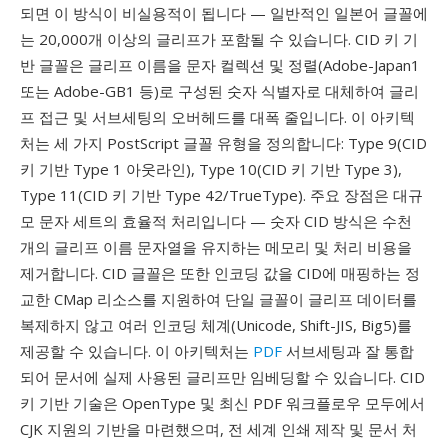
되면 이 방식이 비실용적이 됩니다 — 일반적인 일본어 글꼴에
는 20,000개 이상의 글리프가 포함될 수 있습니다. CID 키 기
반 글꼴은 글리프 이름을 문자 컬렉션 및 정렬(Adobe-Japan1
또는 Adobe-GB1 등)로 구성된 숫자 식별자로 대체하여 글리
프 접근 및 서브세팅의 오버헤드를 대폭 줄입니다. 이 아키텍
처는 세 가지 PostScript 글꼴 유형을 정의합니다: Type 9(CID
키 기반 Type 1 아웃라인), Type 10(CID 키 기반 Type 3),
Type 11(CID 키 기반 Type 42/TrueType). 주요 장점은 대규
모 문자 세트의 효율적 처리입니다 — 숫자 CID 방식은 수천
개의 글리프 이름 문자열을 유지하는 메모리 및 처리 비용을
제거합니다. CID 글꼴은 또한 인코딩 값을 CID에 매핑하는 정
교한 CMap 리소스를 지원하여 단일 글꼴이 글리프 데이터를
복제하지 않고 여러 인코딩 체계(Unicode, Shift-JIS, Big5)를
제공할 수 있습니다. 이 아키텍처는
PDF
서브세팅과 잘 통합
되어 문서에 실제 사용된 글리프만 임베딩할 수 있습니다. CID
키 기반 기술은 OpenType 및 최신 PDF 워크플로우 모두에서
CJK 지원의 기반을 마련했으며, 전 세계 인쇄 제작 및 문서 처