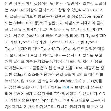
되면 이 방식이 비실용적이 됩니다 — 일반적인 일본어 글꼴에
는 20,000개 이상의 글리프가 포함될 수 있습니다. CID 키 기
반 글꼴은 글리프 이름을 문자 컬렉션 및 정렬(Adobe-Japan1
또는 Adobe-GB1 등)로 구성된 숫자 식별자로 대체하여 글리
프 접근 및 서브세팅의 오버헤드를 대폭 줄입니다. 이 아키텍
처는 세 가지 PostScript 글꼴 유형을 정의합니다: Type 9(CID
키 기반 Type 1 아웃라인), Type 10(CID 키 기반 Type 3),
Type 11(CID 키 기반 Type 42/TrueType). 주요 장점은 대규
모 문자 세트의 효율적 처리입니다 — 숫자 CID 방식은 수천
개의 글리프 이름 문자열을 유지하는 메모리 및 처리 비용을
제거합니다. CID 글꼴은 또한 인코딩 값을 CID에 매핑하는 정
교한 CMap 리소스를 지원하여 단일 글꼴이 글리프 데이터를
복제하지 않고 여러 인코딩 체계(Unicode, Shift-JIS, Big5)를
제공할 수 있습니다. 이 아키텍처는
PDF
서브세팅과 잘 통합
되어 문서에 실제 사용된 글리프만 임베딩할 수 있습니다. CID
키 기반 기술은 OpenType 및 최신 PDF 워크플로우 모두에서
CJK 지원의 기반을 마련했으며, 전 세계 인쇄 제작 및 문서 처