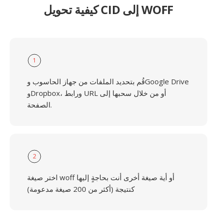
كيفية تحويل CID إلى WOFF
1
قُم بتحديد الملفات من جهاز الحاسوب وGoogle Drive
وDropbox، ورابط URL أو من خلال سحبها إلى
الصفحة.
2
اختر صيغة woff أو أية صيغة أخرى أنت بحاجةٍ إليها
كنتيجة (أكثر من 200 صيغة مدعومة)