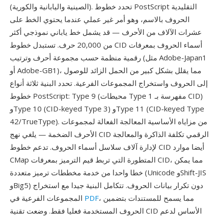
(الصينية واليابانية والكورية). تحدد خطوط PostScript التقليدية
الحروف بالاسم، وهو أمر غير عملي عندما يحتوي الخط على
عشرات الآلاف من الأحرف — قد يشمل خط ياباني نموذجي أكثر
من 20,000 حرف. تستبدل خطوط CID أسماء الحروف بمعرفات
رقمية منظمة حسب مجموعة أحرف وترتيب (مثل Adobe-Japan1
أو Adobe-GB1)، مما يقلل بشكل كبير من الحمل الزائد للوصول
إلى الحروف واستخراج المجموعات الفرعية. تحدد البنية ثلاثة أنواع
خطوط PostScript: Type 9 (محيطات Type 1 مفهرسة بـ CID)
وType 10 (CID-keyed Type 3) وType 11 (CID-keyed Type
42/TrueType). من مزاياه الأساسية المعالجة الفعالة لمجموعات
الأحرف الضخمة — يلغي نهج CID الرقمي تكلفة الذاكرة والمعالجة
لإدارة آلاف سلاسل أسماء الحروف. تدعم خطوط CID أيضا موارد
CMap المتطورة التي تربط قيم الترميز بمعرفات CID، مما يمكن
خطا واحدا من خدمة مخططات ترميز متعددة (Unicode وShift-JIS
وBig5) دون تكرار بيانات الحروف. تتكامل البنية جيدا مع استخراج
، مما يسمح للمستندات بتضمين
PDF
المجموعات الفرعية في
الحروف المستخدمة فعليا فقط. وضعت تقنية CID الأساس لدعم