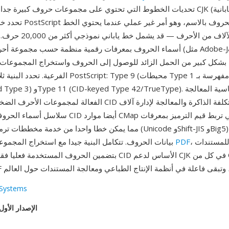
تحديات الخطوط التي تحتوي على مجموعات حروف كبيرة جدا، خاصة لنصوص CJK (ا
على عشرات الآلاف من الأحرف
الفرعية. تحدد البنية ثلاثة أنواع خطوط stScript: Type 9
10 (CID-keyed Type 3) وe 42/TrueType
الفعالة لمجموعات الأحرف الضخمة — يلغي نهج CID الرقمي تكلفة ا
سلاسل أسماء الحروف. تدعم خطوط CID أيضا موارد CMap ا
، مما يسمح للمستندات
PDF
بيانات الحروف. تتكامل البنية جيدا مع استخراج المجموعات الفرعية في
بتضمين الحروف المستخدمة فعليا فقط. وضعت تقنية CID الأساس لد
Systems
الإصدار الأول