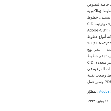
لصينية واليابانية
والكورية). تحدد خطوط PostScript التقليدية الحروف بالاسم، وهو أمر غير عملي عندما يحتوي الخط
 — قد يشمل خط ياباني نموذجي أكثر من 20,000 حرف. تستبدل خطوط
CID أسماء الحروف بمعرفات رقمية منظمة حسب مجموعة أحرف وترتيب (مثل Adobe-Japan1 أو
Adobe-GB1)، مما يقلل بشكل كبير من الحمل الزائد للوصول إلى الحروف واستخراج المجموعات
Po (محيطات Type 1 مفهرسة بـ CID) وType
Type 11 (CID-keyed Typ). من مزاياه الأساسية المعالجة
لذاكرة والمعالجة لإدارة آلاف
لمتطورة التي تربط قيم الترميز بمعرفات
CID، مما يمكن خطا واحدا من خدمة مخططات ترميز متعددة (Unicode وShift-JIS وBig5) دون تكرار
عم CJK في كل من OpenType
Adobe 
:
المطوّر
: ١١ يونيو، ١٩٩٣