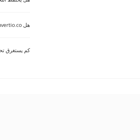
هل convertio.co مجاني لتحويل CID؟
كم يستغرق تحويل CID 