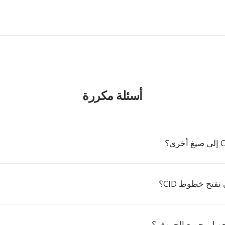
أسئلة مكررة
 تفتح خطوط CID؟
حويل بجميع الحروف؟