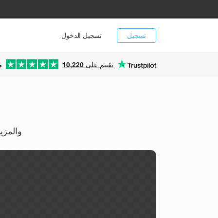
تسجيل
تسجيل الدخول
تقييم على
10,220
م
حوّل خطوط CID المرقّمة مجاناً عبر الإنترنت إلى TTF وPNG وG