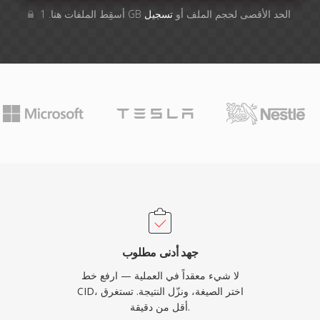
أسقِط الملفات هنا. 1 GB الحد الأقصى لحجم الملف أو
تسجيل
جهد أدنى مطلوب
لا شيء معقداً في العملية — ارفع خط
CID، اختر الصيغة، ونزّل النتيجة. تستغرق
أقل من دقيقة.