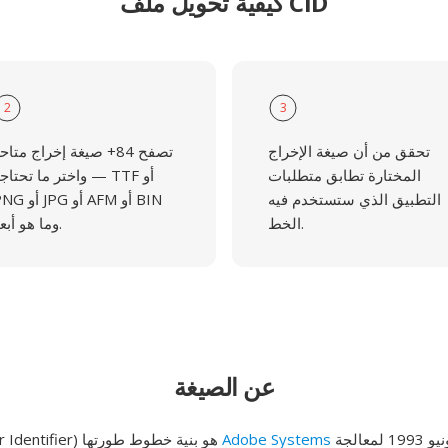
كيفية تحويل ملف CID
2
3
تحقق من أن صيغة الإخراج
تصفح 84+ صيغة إخراج متاح
المختارة تطابق متطلبات
واختر ما تحتاجه — TTF 
التطبيق الذي ستستخدم فيه
PNG أو JPG أو AFM أ
الخط.
وما هو أبعد.
عن الصيغة
ووثقت في يونيو 1993 لمعالجة
Adobe Systems
CID (Character Identifier) هو بنية خطوط طورتها