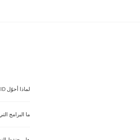
لماذا أحوّل CID إلى صيغ أخرى؟
ما البرامج التي
هل يحتفظ الت