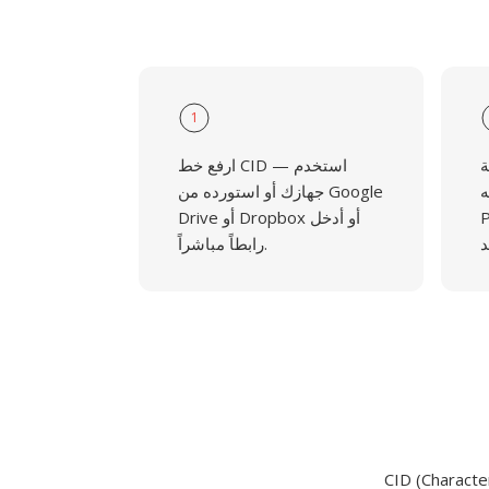
1
ة
ارفع خط CID — استخدم
أو
جهازك أو استورده من Google
و BIN
Drive أو Dropbox أو أدخل
رابطاً مباشراً.