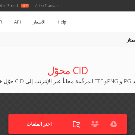
xt to Speech
Video Translator
Help
الأسعار
API
R
متاز
محوّل CID
JP والمزيد
اختر الملفات