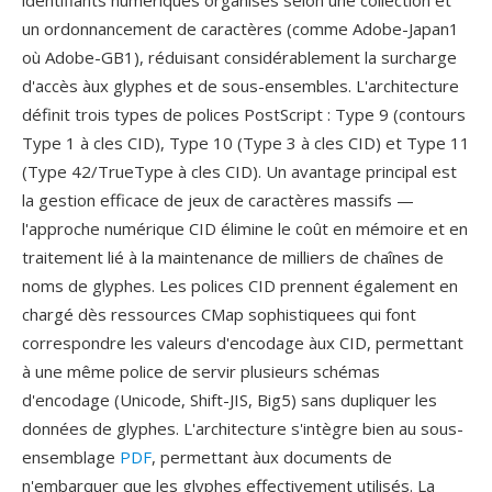
identifiants numériques organises selon une collection et
un ordonnancement de caractères (comme Adobe-Japan1
où Adobe-GB1), réduisant considérablement la surcharge
d'accès àux glyphes et de sous-ensembles. L'architecture
définit trois types de polices PostScript : Type 9 (contours
Type 1 à cles CID), Type 10 (Type 3 à cles CID) et Type 11
(Type 42/TrueType à cles CID). Un avantage principal est
la gestion efficace de jeux de caractères massifs —
l'approche numérique CID élimine le coût en mémoire et en
traitement lié à la maintenance de milliers de chaînes de
noms de glyphes. Les polices CID prennent également en
chargé dès ressources CMap sophistiquees qui font
correspondre les valeurs d'encodage àux CID, permettant
à une même police de servir plusieurs schémas
d'encodage (Unicode, Shift-JIS, Big5) sans dupliquer les
données de glyphes. L'architecture s'intègre bien au sous-
ensemblage
PDF
, permettant àux documents de
n'embarquer que les glyphes effectivement utilisés. La