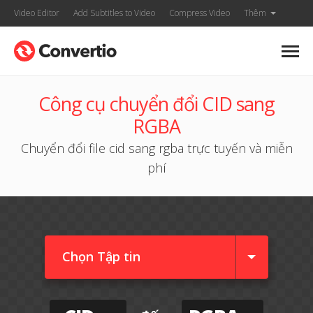
Video Editor
Add Subtitles to Video
Compress Video
Thêm
Công cụ chuyển đổi CID sang
RGBA
Chuyển đổi file cid sang rgba trực tuyến và miễn
phí
Chọn Tập tin