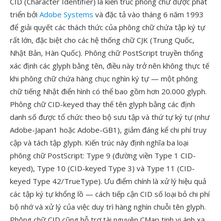
CID (Character Identifier) là kiến trúc phông chữ được phát
triển bởi
Adobe Systems
và đặc tả vào tháng 6 năm 1993
để giải quyết các thách thức của phông chữ chứa tập ký tự
rất lớn, đặc biệt cho các hệ thống chữ CJK (Trung Quốc,
Nhật Bản, Hàn Quốc). Phông chữ PostScript truyền thống
xác định các glyph bằng tên, điều này trở nên không thực tế
khi phông chữ chứa hàng chục nghìn ký tự — một phông
chữ tiếng Nhật điển hình có thể bao gồm hơn 20.000 glyph.
Phông chữ CID-keyed thay thế tên glyph bằng các định
danh số được tổ chức theo bộ sưu tập và thứ tự ký tự (như
Adobe-Japan1 hoặc Adobe-GB1), giảm đáng kể chi phí truy
cập và tách tập glyph. Kiến trúc này định nghĩa ba loại
phông chữ PostScript: Type 9 (đường viền Type 1 CID-
keyed), Type 10 (CID-keyed Type 3) và Type 11 (CID-
keyed Type 42/TrueType). Ưu điểm chính là xử lý hiệu quả
các tập ký tự khổng lồ — cách tiếp cận CID số loại bỏ chi phí
bộ nhớ và xử lý của việc duy trì hàng nghìn chuỗi tên glyph.
Phông chữ CID cũng hỗ trợ tài nguyên CMap tinh vi ánh xạ