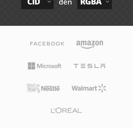
CID
RGBA
đến