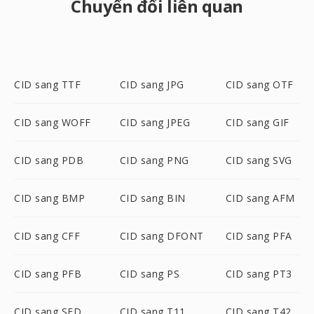
Chuyển đổi liên quan
CID sang TTF
CID sang JPG
CID sang OTF
CID sang WOFF
CID sang JPEG
CID sang GIF
CID sang PDB
CID sang PNG
CID sang SVG
CID sang BMP
CID sang BIN
CID sang AFM
CID sang CFF
CID sang DFONT
CID sang PFA
CID sang PFB
CID sang PS
CID sang PT3
CID sang SFD
CID sang T11
CID sang T42