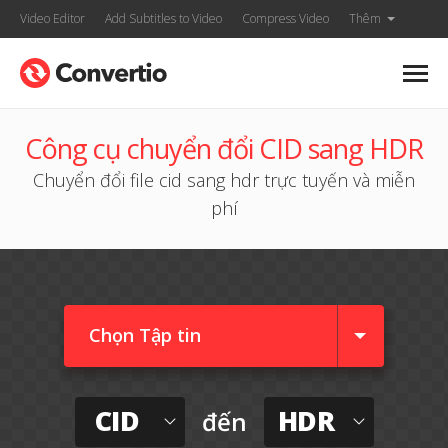
Video Editor
Add Subtitles to Video
Compress Video
Thêm
Công cụ chuyển đổi CID sang HDR
Chuyển đổi file cid sang hdr trực tuyến và miễn
phí
Chọn Tập tin
CID
HDR
đến