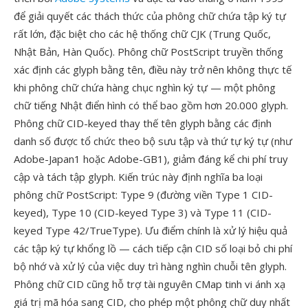
để giải quyết các thách thức của phông chữ chứa tập ký tự
rất lớn, đặc biệt cho các hệ thống chữ CJK (Trung Quốc,
Nhật Bản, Hàn Quốc). Phông chữ PostScript truyền thống
xác định các glyph bằng tên, điều này trở nên không thực tế
khi phông chữ chứa hàng chục nghìn ký tự — một phông
chữ tiếng Nhật điển hình có thể bao gồm hơn 20.000 glyph.
Phông chữ CID-keyed thay thế tên glyph bằng các định
danh số được tổ chức theo bộ sưu tập và thứ tự ký tự (như
Adobe-Japan1 hoặc Adobe-GB1), giảm đáng kể chi phí truy
cập và tách tập glyph. Kiến trúc này định nghĩa ba loại
phông chữ PostScript: Type 9 (đường viền Type 1 CID-
keyed), Type 10 (CID-keyed Type 3) và Type 11 (CID-
keyed Type 42/TrueType). Ưu điểm chính là xử lý hiệu quả
các tập ký tự khổng lồ — cách tiếp cận CID số loại bỏ chi phí
bộ nhớ và xử lý của việc duy trì hàng nghìn chuỗi tên glyph.
Phông chữ CID cũng hỗ trợ tài nguyên CMap tinh vi ánh xạ
giá trị mã hóa sang CID, cho phép một phông chữ duy nhất