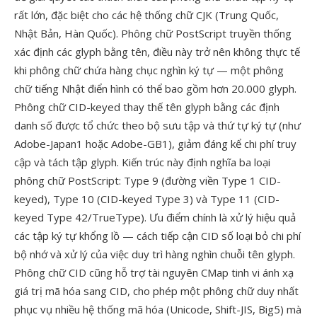
rất lớn, đặc biệt cho các hệ thống chữ CJK (Trung Quốc,
Nhật Bản, Hàn Quốc). Phông chữ PostScript truyền thống
xác định các glyph bằng tên, điều này trở nên không thực tế
khi phông chữ chứa hàng chục nghìn ký tự — một phông
chữ tiếng Nhật điển hình có thể bao gồm hơn 20.000 glyph.
Phông chữ CID-keyed thay thế tên glyph bằng các định
danh số được tổ chức theo bộ sưu tập và thứ tự ký tự (như
Adobe-Japan1 hoặc Adobe-GB1), giảm đáng kể chi phí truy
cập và tách tập glyph. Kiến trúc này định nghĩa ba loại
phông chữ PostScript: Type 9 (đường viền Type 1 CID-
keyed), Type 10 (CID-keyed Type 3) và Type 11 (CID-
keyed Type 42/TrueType). Ưu điểm chính là xử lý hiệu quả
các tập ký tự khổng lồ — cách tiếp cận CID số loại bỏ chi phí
bộ nhớ và xử lý của việc duy trì hàng nghìn chuỗi tên glyph.
Phông chữ CID cũng hỗ trợ tài nguyên CMap tinh vi ánh xạ
giá trị mã hóa sang CID, cho phép một phông chữ duy nhất
phục vụ nhiều hệ thống mã hóa (Unicode, Shift-JIS, Big5) mà