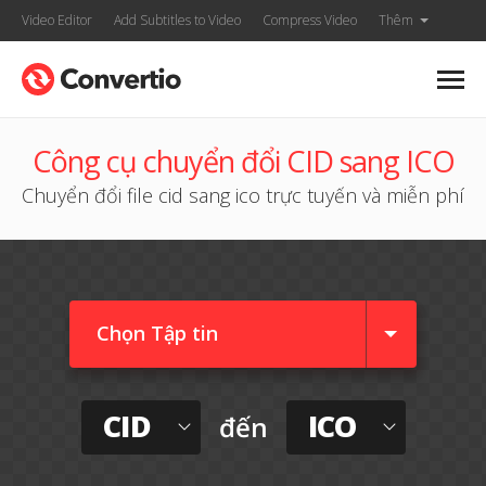
Video Editor
Add Subtitles to Video
Compress Video
Thêm
Công cụ chuyển đổi CID sang ICO
Chuyển đổi file cid sang ico trực tuyến và miễn phí
Chọn Tập tin
CID
ICO
đến