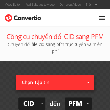
Video Editor
Add Subtitles to Video
Compress Video
Thêm
Công cụ chuyển đổi CID sang PFM
Chuyển đổi file cid sang pfm trực tuyến và miễn
phí
Chọn Tập tin
CID
PFM
đến