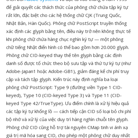
để giải quyết các thách thức của phông chữ chứa tập ký tự
rất lớn, đặc biệt cho các hệ thống chữ CJK (Trung Quốc,
Nhật Bản, Hàn Quốc). Phông chữ PostScript truyền thống
xác định các glyph bằng tên, điều này trở nên không thực tế
khi phông chữ chứa hàng chục nghìn ký tự — một phông
chữ tiếng Nhật điển hình có thể bao gồm hơn 20.000 glyph.
Phông chữ CID-keyed thay thế tên glyph bằng các định
danh số được tổ chức theo bộ sưu tập và thứ tự ký tự (như
Adobe-Japan1 hoặc Adobe-GB1), giảm đáng kể chi phí truy
cập và tách tập glyph. Kiến trúc này định nghĩa ba loại
phông chữ PostScript: Type 9 (đường viền Type 1 CID-
keyed), Type 10 (CID-keyed Type 3) và Type 11 (CID-
keyed Type 42/TrueType). Ưu điểm chính là xử lý hiệu quả
các tập ký tự khổng lồ — cách tiếp cận CID số loại bỏ chi phí
bộ nhớ và xử lý của việc duy trì hàng nghìn chuỗi tên glyph.
Phông chữ CID cũng hỗ trợ tài nguyên CMap tinh vi ánh xạ
giá trị mã hóa sang CID, cho phép một phông chữ duy nhất