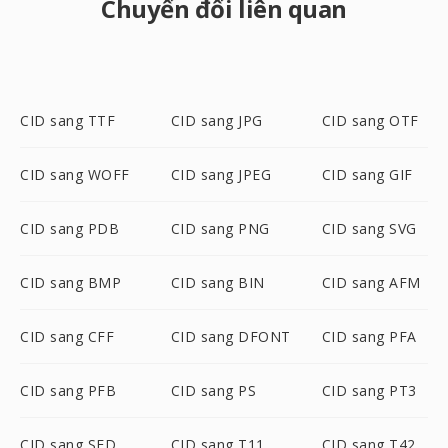
Chuyển đổi liên quan
CID sang TTF
CID sang JPG
CID sang OTF
CID sang WOFF
CID sang JPEG
CID sang GIF
CID sang PDB
CID sang PNG
CID sang SVG
CID sang BMP
CID sang BIN
CID sang AFM
CID sang CFF
CID sang DFONT
CID sang PFA
CID sang PFB
CID sang PS
CID sang PT3
CID sang SFD
CID sang T11
CID sang T42